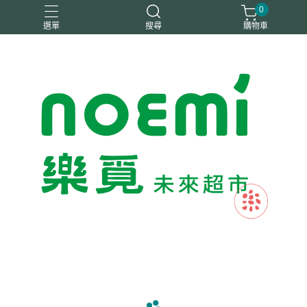
0
選單
搜尋
購物車
#惜福
惜福
梧宇
稑禎
自然思維