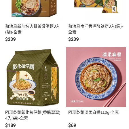
熱浪島新加坡肉骨茶燉湯麵3入
熱浪島南洋香檸酸辣撈3入(袋)-
(袋)-全素
全素
$239
$239
阿瑪乾麵彰化拉仔麵(香醋溜溜)
阿瑪乾麵溫柔麻醬110g-全素
4入(袋)-全素
$189
$69