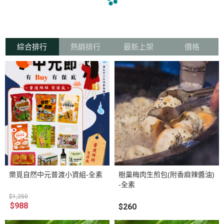
navigate_before
navigate_next
綜合排行
熱銷排行
最新上架
價格
樂覓自然中元普渡小資組-全素
樹巢梅肉生煎包(附香麻辣醬油)
-全素
$1,250
$988
$260