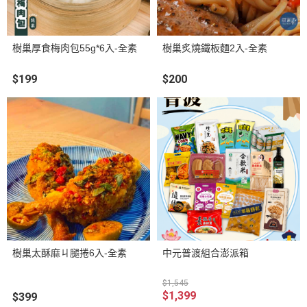
樹巢厚食梅肉包55g*6入-全素
樹巢炙燒鐵板麵2入-全素
$199
$200
樹巢太酥麻ㄐ腿捲6入-全素
中元普渡組合澎派箱
$1,545
$1,399
$399