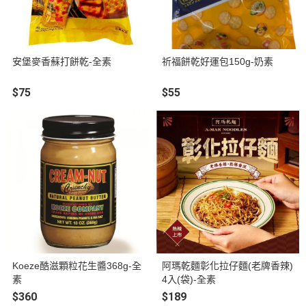
安堡麥香蘇打餅乾-全素
祈福餅乾好運包150g-奶素
$75
$55
Koeze酷滋顆粒花生醬368g-全
阿瑪乾麵彰化拉仔麵(老牌香辣)
素
4入(袋)-全素
$360
$189