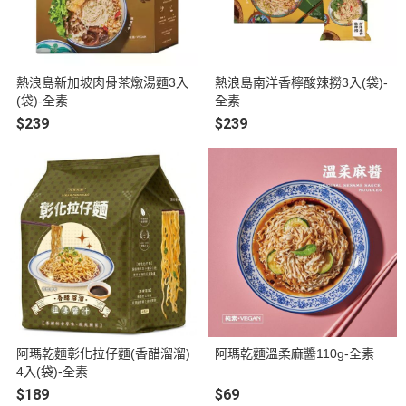
熱浪島新加坡肉骨茶燉湯麵3入
熱浪島南洋香檸酸辣撈3入(袋)-
(袋)-全素
全素
$239
$239
阿瑪乾麵彰化拉仔麵(香醋溜溜)
阿瑪乾麵溫柔麻醬110g-全素
4入(袋)-全素
$189
$69