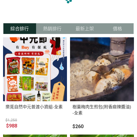
navigate_before
navigate_next
綜合排行
熱銷排行
最新上架
價格
樂覓自然中元普渡小資組-全素
樹巢梅肉生煎包(附香麻辣醬油)
-全素
$1,250
$988
$260