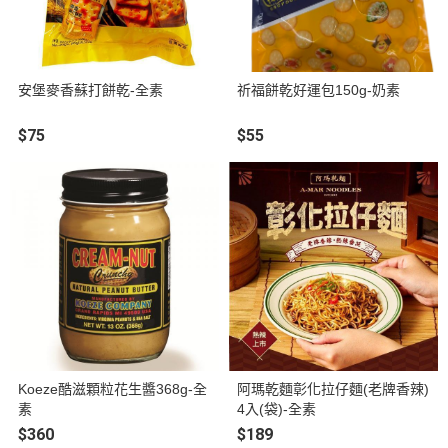
安堡麥香蘇打餅乾-全素
祈福餅乾好運包150g-奶素
$75
$55
Koeze酷滋顆粒花生醬368g-全
阿瑪乾麵彰化拉仔麵(老牌香辣)
素
4入(袋)-全素
$360
$189