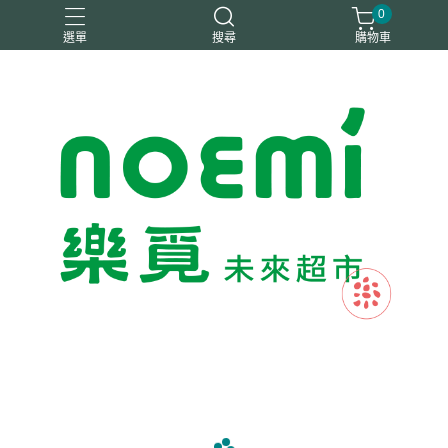
0
選單
搜尋
購物車
#惜福
惜福
梧宇
稑禎
自然思維