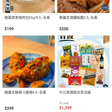
樹巢厚食梅肉包55g*6入-全素
樹巢炙燒鐵板麵2入-全素
$199
$200
樹巢太酥麻ㄐ腿捲6入-全素
中元普渡組合澎派箱
$1,545
$1,399
$399