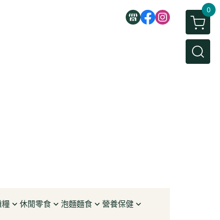
0
雜糧
休閒零食
泡麵麵食
營養保健