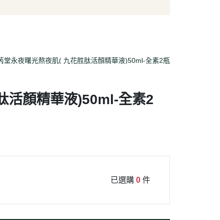
/酥脆點心
麵條/米粉/冬粉
營養品
/巧克力
義大利麵
嬰幼兒食品
片
泡麵/方便麵
乾/豆干/蒟蒻
拌飯/粥
堂永夜曙光熬夜肌( 九花胜肽活顏精華液)50ml-全素2瓶
/堅果/果乾/蜜餞/海苔
活顏精華液)50ml-全素2
已選購
0
件