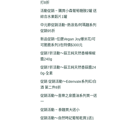
打8折
活動促銷 ~ 購買小森葡萄糖胺2罐 送
綜合水果穀片1罐
中元節促銷活動~熱浪島/阿瑪麵系列
促銷95折
新品促銷~任選Vegan Joy爆米花/可
可脆脆系列3包特價$300元
促銷7折活動～菇王純天然香椿辣椒
醬240g
促銷7折活動～菇王純天然香菇醬24
0g-全素
促銷 促銷活動～Edenvale系列紅/白
酒 第二件8折
促銷活動～喜樂之泉醬油系列買一送
一
促銷活動 ~ 泰麵買大送小
促銷活動～自然時記葡萄乾買1送1