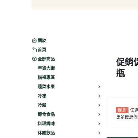
葉菜/生菜/根莖
冰淇
菇菌
麵/餅
水果
包子/
微波/
關於
植物
首頁
冷凍
全部商品
促銷
素火腿
年貨大街
瓶
素食炸
惜福專區
素火
蔬菜水果
調理品
冷凍
冷藏
促銷
任
即食食品
更多優惠條
料理調味
休閒飲品