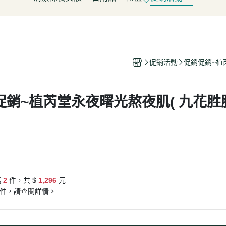
淋
豆製品/蒟蒻
泡菜/涼拌
調理包/咖哩
無酒精飲料
五穀雜糧
餅乾
清潔用品
容器具
促銷活動～振成花生油打8折
皮/披薩/糕點
優(格)酪乳/豆米漿
調理包
罐頭/醃製品
氣泡飲(水)
南北雜貨
糖果
保養品
居家清潔
惜福促銷 ~ 曼寧茶系列~打7折
水餃/鍋貼
純素奶油/起司/沙拉醬
麵包/包子/饅頭
調味粉(醬)/辛香料
沖調/穀麥片/茶/咖啡/可可
烘焙粉類
洋芋
彩妝品
寵物用品
父親節促銷~ 購買小森蛋白粉系
即食加熱/粽子
調理/湯品/即食加熱
抓餅/粽子/糕
醬(香)油/鹽/糖/醋
植物艿
食用油品
素肉
促銷活動
促銷促銷~植芮
列1包送奇亞籽200g*1包
肉/天貝
茶飲品
水餃/餛飩/鍋貼
湯底/即食湯品
果汁/茶
零食
父親節促銷～任選小森毛豆高蛋
蔬菜
醃漬品
冷凍點心/湯圓
素鬆
養生飲品
白飲2罐送亞麻仁籽粉1包
促銷~植芮堂永夜曙光熬夜肌( 九花胜肽
/香腸/素肉(排)/素旦
素香鬆
果醬/抹醬
父親節促銷活動～EDENVALE
(烤)物
高湯/湯底
氣泡紅葡萄飲，夏凡白酒風味飲
鍋料/豆製品/蒟蒻
蒟蒻
88折
(醬)/湯底/湯品
父親節促銷～購買小森毛豆高蛋
白粉2罐送亞麻仁籽粉1包
選
2
件，共 $
1,296
元
促銷活動-植芮堂純素仿生膠原蛋
件，請查閱詳情
白Plus⁺ (熱帶水果茶風味)買3件5
折