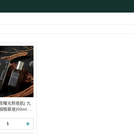
促銷促銷~植芮堂永夜曙光熬夜
肌( 九花胜肽活顏精華液)50ml-全
素2瓶
促銷促銷~手工太陽餅3入-全素
購買2盒
促銷促銷~韓國巧秀拉麵1組2包
促銷促銷~悅意可可飲300g-全素
促銷價199效期20270212
促銷活動~植芮堂仿生膠原蛋白
富士雪櫻私密純淨靈芝粉(蔓越莓
風味)~全素買3盒送一盒$1990
促銷活動~購買味榮海太郎田舍
夜曙光熬夜肌( 九
味海帶芽70g*2包贈送味榮米麴
精華液)50ml-全
味增1盒
促銷活動～阿米狗餅乾蘋果肉桂
口味,打5折