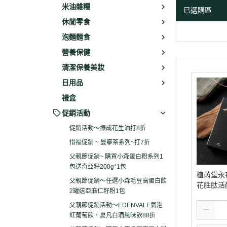
米油雜糧
已選購區
休閒零食
泡麵麵食
營養保健
清潔保養美妝
日用品
禮盒
促銷活動
促銷活動～振成花生油打8折
惜福促銷 ~ 曼寧茶系列~打7折
父親節促銷~ 購買小森蛋白粉系列1
包送奇亞籽200g*1包
植芮堂永
父親節促銷～任選小森毛豆高蛋白飲
花胜肽活顏
2罐送亞麻仁籽粉1包
素
父親節促銷活動～EDENVALE氣泡
紅葡萄飲，夏凡白酒風味飲88折