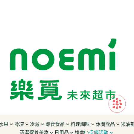
水果
冷凍
冷藏
即食食品
料理調味
休閒飲品
米油
清潔保養美妝
日用品
禮盒
促銷活動