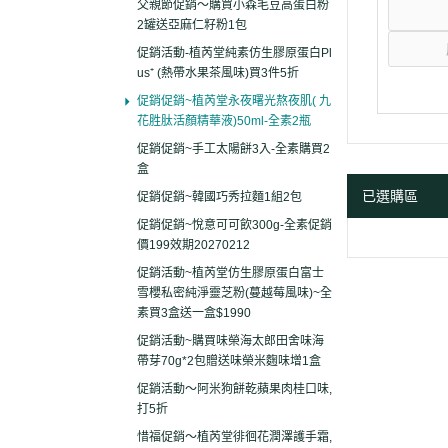
父親節促銷～購買小森毛豆高蛋白粉
2罐送亞麻仁籽粉1包
促銷活動-植芮堂純素仿生膠原蛋白Pl
us⁺ (熱帶水果茶風味)買3件5折
促銷促銷~植芮堂永夜曙光熬夜肌( 九
花胜肽活顏精華液)50ml-全素2瓶
促銷促銷~手工太陽餅3入-全素購買2
盒
已選購區
促銷促銷~韓國巧秀拉麵1組2包
促銷促銷~悅意可可飲300g-全素促銷
價199效期20270212
促銷活動~植芮堂仿生膠原蛋白富士
雪櫻私密純淨靈芝粉(蔓越莓風味)~全
素買3盒送一盒$1990
促銷活動~購買味榮海太郎田舍味海
帶芽70g*2包贈送味榮米麴味增1盒
促銷活動～阿米狗餅乾蘋果肉桂口味,
打5折
惜福促銷～植芮堂徘徊花潤澤護手霜,