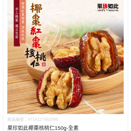
商品編號：
4714127482088
果珍如此椰棗核桃仁150g-全素