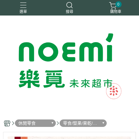
0
選單
搜尋
購物車
#惜福
惜福
梧宇
稑禎
自然思維
休閒零食
零食/堅果/果乾/蜜
餞/海苔