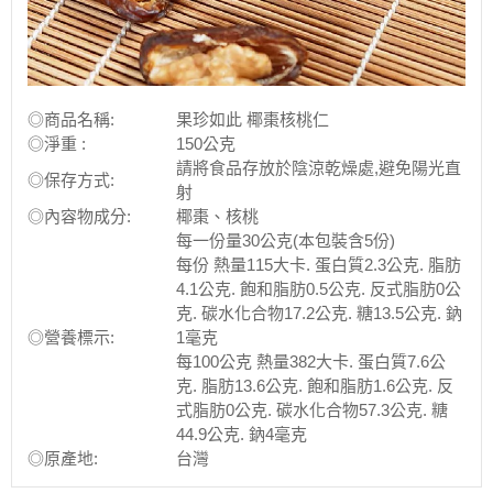
◎商品名稱:
果珍如此 椰棗核桃仁
◎淨重 :
150公克
請將食品存放於陰涼乾燥處,避免陽光直
◎保存方式:
射
◎內容物成分:
椰棗、核桃
每一份量30公克(本包裝含5份)
每份 熱量115大卡. 蛋白質2.3公克. 脂肪
4.1公克. 飽和脂肪0.5公克. 反式脂肪0公
克. 碳水化合物17.2公克. 糖13.5公克. 鈉
◎營養標示:
1毫克
每100公克 熱量382大卡. 蛋白質7.6公
克. 脂肪13.6公克. 飽和脂肪1.6公克. 反
式脂肪0公克. 碳水化合物57.3公克. 糖
44.9公克. 鈉4毫克
◎原產地:
台灣