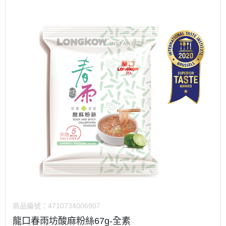
商品編號：
4710734006907
龍口春雨坊酸麻粉絲67g-全素