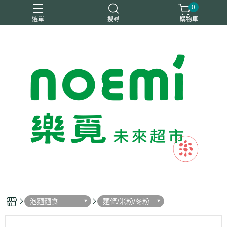
0
選單
搜尋
購物車
#惜福
惜福
梧宇
稑禎
自然思維
泡麵麵食
麵條/米粉/冬粉