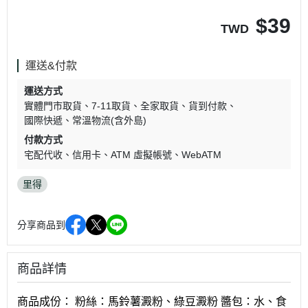
$
39
TWD
運送&付款
運送方式
實體門市取貨
7-11取貨
全家取貨
貨到付款
國際快遞
常溫物流(含外島)
付款方式
宅配代收
信用卡
ATM 虛擬帳號
WebATM
里得
分享商品到
商品詳情
商品成份： 粉絲：馬鈴薯澱粉、綠豆澱粉 醬包：水、食