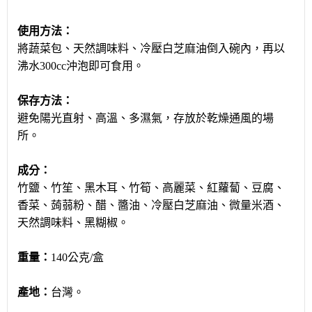
使用方法：
將蔬菜包、天然調味料、冷壓白芝麻油倒入碗內，再以
沸水300cc沖泡即可食用。
保存方法：
避免陽光直射、高溫、多濕氣，存放於乾燥通風的場
所。
成分：
竹鹽、竹笙、黑木耳、竹筍、高麗菜、紅蘿蔔、豆腐、
香菜、蒟蒻粉、醋、醬油、冷壓白芝麻油、微量米酒、
天然調味料、黑糊椒。
重量：
140公克/盒
產地：
台灣。