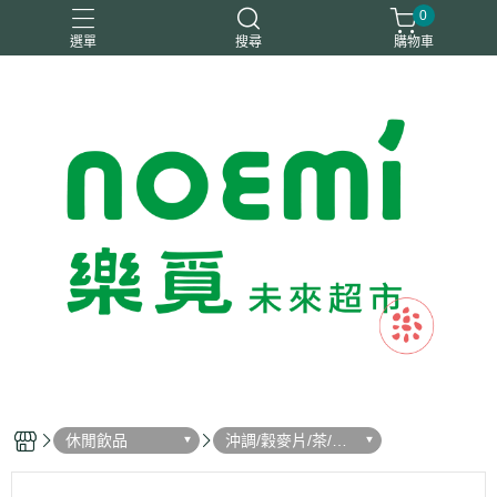
0
選單
搜尋
購物車
#惜福
惜福
梧宇
稑禎
自然思維
休閒飲品
沖調/穀麥片/茶/咖
啡/可可