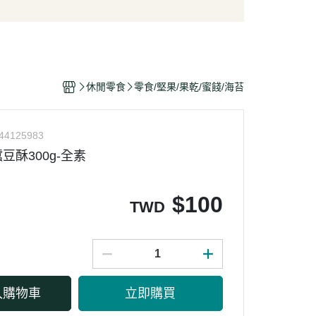
/酥脆點心
麵條/米粉/冬粉
營養品
/巧克力
義大利麵
嬰幼兒食品
片
泡麵/方便麵
乾/豆干/蒟蒻
拌飯/粥
休閒零食
零食/堅果/果乾/蜜餞/海苔
/堅果/果乾/蜜餞/海苔
44125983
豆酥300g-全素
$
100
TWD
入購物車
立即購買