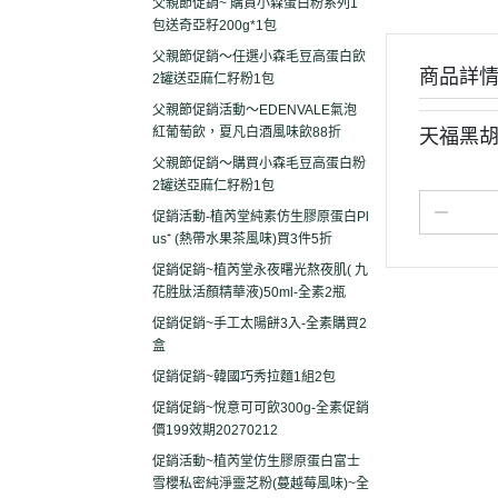
父親節促銷~ 購買小森蛋白粉系列1
包送奇亞籽200g*1包
父親節促銷～任選小森毛豆高蛋白飲
商品詳
2罐送亞麻仁籽粉1包
父親節促銷活動～EDENVALE氣泡
紅葡萄飲，夏凡白酒風味飲88折
天福黑胡
父親節促銷～購買小森毛豆高蛋白粉
2罐送亞麻仁籽粉1包
促銷活動-植芮堂純素仿生膠原蛋白Pl
us⁺ (熱帶水果茶風味)買3件5折
促銷促銷~植芮堂永夜曙光熬夜肌( 九
花胜肽活顏精華液)50ml-全素2瓶
促銷促銷~手工太陽餅3入-全素購買2
盒
促銷促銷~韓國巧秀拉麵1組2包
促銷促銷~悅意可可飲300g-全素促銷
價199效期20270212
促銷活動~植芮堂仿生膠原蛋白富士
雪櫻私密純淨靈芝粉(蔓越莓風味)~全