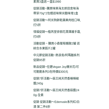
素買3盒送一盒$1990
促銷活動~購買味榮海太郎田舍味海
帶芽70g*2包贈送味榮米麴味增1盒
促銷活動～阿米狗餅乾蘋果肉桂口味,
打5折
惜福促銷～植芮堂徘徊花潤澤護手霜,
打8折
活動促銷 ~ 購買小森葡萄糖胺2罐 送
綜合水果穀片1罐
中元節促銷活動~熱浪島/阿瑪麵系列
促銷95折
新品促銷~任選Vegan Joy爆米花/可
可脆脆系列3包特價$300元
促銷7折活動～菇王純天然香椿辣椒
醬240g
促銷7折活動～菇王純天然香菇醬24
0g-全素
促銷 促銷活動～Edenvale系列紅/白
酒 第二件8折