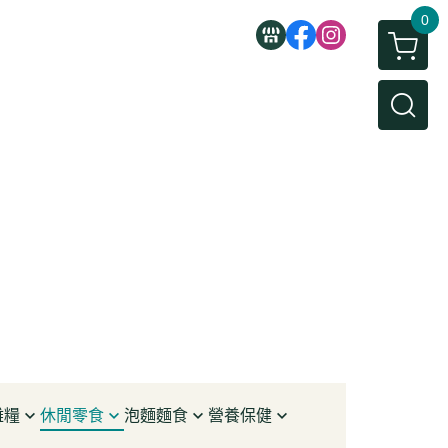
0
雜糧
休閒零食
泡麵麵食
營養保健