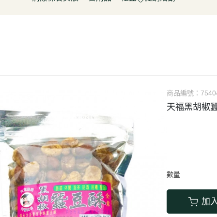
淋
豆製品/蒟蒻
泡菜/涼拌
調理包/咖哩
無酒精飲料
五穀雜糧
餅乾
清潔用品
容器具
促銷活動～振成花生油打8折
皮/披薩/糕點
優(格)酪乳/豆米漿
調理包
罐頭/醃製品
氣泡飲(水)
南北雜貨
糖果
保養品
居家清潔
惜福促銷 ~ 曼寧茶系列~打7折
水餃/鍋貼
純素奶油/起司/沙拉醬
麵包/包子/饅頭
調味粉(醬)/辛香料
沖調/穀麥片/茶/咖啡/可可
烘焙粉類
洋芋
彩妝品
寵物用品
父親節促銷~ 購買小森蛋白粉系
即食加熱/粽子
調理/湯品/即食加熱
抓餅/粽子/糕
醬(香)油/鹽/糖/醋
植物艿
食用油品
素肉
列1包送奇亞籽200g*1包
肉/天貝
茶飲品
水餃/餛飩/鍋貼
湯底/即食湯品
果汁/茶
零食
父親節促銷～任選小森毛豆高蛋
蔬菜
醃漬品
冷凍點心/湯圓
素鬆
養生飲品
白飲2罐送亞麻仁籽粉1包
商品編號：
7540
/香腸/素肉(排)/素旦
素香鬆
果醬/抹醬
天福黑胡椒蠶
父親節促銷活動～EDENVALE
(烤)物
高湯/湯底
氣泡紅葡萄飲，夏凡白酒風味飲
鍋料/豆製品/蒟蒻
蒟蒻
88折
(醬)/湯底/湯品
父親節促銷～購買小森毛豆高蛋
白粉2罐送亞麻仁籽粉1包
數量
促銷活動-植芮堂純素仿生膠原蛋
白Plus⁺ (熱帶水果茶風味)買3件5
加
折