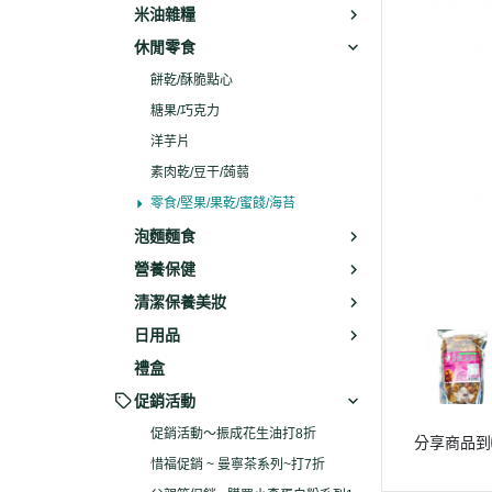
米油雜糧
休閒零食
餅乾/酥脆點心
糖果/巧克力
洋芋片
素肉乾/豆干/蒟蒻
零食/堅果/果乾/蜜餞/海苔
泡麵麵食
營養保健
清潔保養美妝
日用品
禮盒
促銷活動
促銷活動～振成花生油打8折
分享商品到
惜福促銷 ~ 曼寧茶系列~打7折