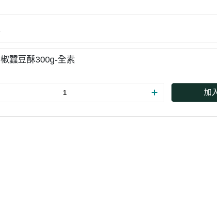
惜福促銷～植芮堂徘徊花潤澤護
手霜,打8折
情
活動促銷 ~ 購買小森葡萄糖胺2
罐 送綜合水果穀片1罐
椒蠶豆酥300g-全素
中元節促銷活動~熱浪島/阿瑪麵
系列 促銷95折
加
新品促銷~任選Vegan Joy爆米
花/可可脆脆系列3包特價$300元
促銷7折活動～菇王純天然香椿
辣椒醬240g
促銷7折活動～菇王純天然香菇
醬240g-全素
促銷 促銷活動～Edenvale系列
紅/白酒 第二件8折
促銷活動～喜樂之泉醬油系列買