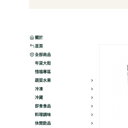
葉菜/生菜/根莖
冰淇
菇菌
麵/餅
水果
包子/
微波/
關於
植物
首頁
冷凍
全部商品
素火腿
年貨大街
素食炸
惜福專區
素火
蔬菜水果
調理品
冷凍
冷藏
即食食品
料理調味
休閒飲品