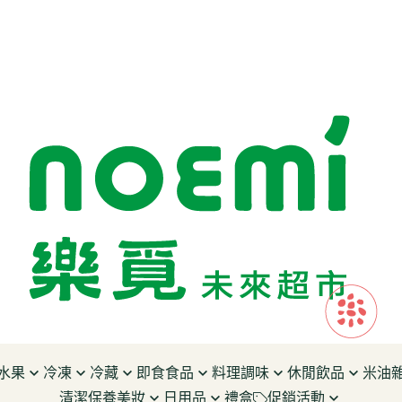
水果
冷凍
冷藏
即食食品
料理調味
休閒飲品
米油
清潔保養美妝
日用品
禮盒
促銷活動