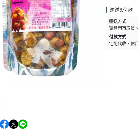
促銷促銷~植芮堂永夜曙光熬夜
肌( 九花胜肽活顏精華液)50ml-全
運送&付款
素2瓶
運送方式
促銷促銷~手工太陽餅3入-全素
實體門市取貨
購買2盒
付款方式
宅配代收
信
促銷促銷~韓國巧秀拉麵1組2包
促銷促銷~悅意可可飲300g-全素
促銷價199效期20270212
促銷活動~植芮堂仿生膠原蛋白
富士雪櫻私密純淨靈芝粉(蔓越莓
風味)~全素買3盒送一盒$1990
促銷活動~購買味榮海太郎田舍
味海帶芽70g*2包贈送味榮米麴
味增1盒
促銷活動～阿米狗餅乾蘋果肉桂
口味,打5折