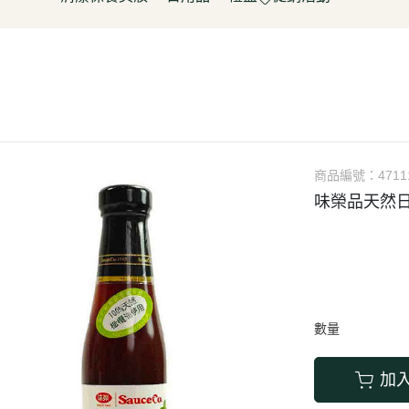
淋
豆製品/蒟蒻
泡菜/涼拌
調理包/咖哩
無酒精飲料
五穀雜糧
餅乾
清潔用品
容器具
促銷活動～振成花生油打8折
皮/披薩/糕點
優(格)酪乳/豆米漿
調理包
罐頭/醃製品
氣泡飲(水)
南北雜貨
糖果
保養品
居家清潔
惜福促銷 ~ 曼寧茶系列~打7折
水餃/鍋貼
純素奶油/起司/沙拉醬
麵包/包子/饅頭
調味粉(醬)/辛香料
沖調/穀麥片/茶/咖啡/可可
烘焙粉類
洋芋
彩妝品
寵物用品
父親節促銷~ 購買小森蛋白粉系
即食加熱/粽子
調理/湯品/即食加熱
抓餅/粽子/糕
醬(香)油/鹽/糖/醋
植物艿
食用油品
素肉
列1包送奇亞籽200g*1包
肉/天貝
茶飲品
水餃/餛飩/鍋貼
湯底/即食湯品
果汁/茶
零食
父親節促銷～任選小森毛豆高蛋
蔬菜
醃漬品
冷凍點心/湯圓
素鬆
養生飲品
白飲2罐送亞麻仁籽粉1包
商品編號：
4711
/香腸/素肉(排)/素旦
素香鬆
果醬/抹醬
味榮品天然日
父親節促銷活動～EDENVALE
(烤)物
高湯/湯底
氣泡紅葡萄飲，夏凡白酒風味飲
鍋料/豆製品/蒟蒻
蒟蒻
88折
(醬)/湯底/湯品
父親節促銷～購買小森毛豆高蛋
白粉2罐送亞麻仁籽粉1包
數量
促銷活動-植芮堂純素仿生膠原蛋
白Plus⁺ (熱帶水果茶風味)買3件5
加
折