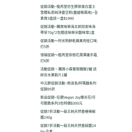
促銷活動~植芮堂仿生膠原蛋白富士
雪櫻私密純淨靈芝粉(蔓越莓風味)~全
素買3盒送一盒$1990
促銷活動~購買味榮海太郎田舍味海
帶芽70g*2包贈送味榮米麴味增1盒
促銷活動～阿米狗餅乾蘋果肉桂口味,
打5折
惜福促銷～植芮堂徘徊花潤澤護手霜,
打8折
活動促銷 ~ 購買小森葡萄糖胺2罐 送
綜合水果穀片1罐
中元節促銷活動~熱浪島/阿瑪麵系列
促銷95折
新品促銷~任選Vegan Joy爆米花/可
可脆脆系列3包特價$300元
促銷7折活動～菇王純天然香椿辣椒
醬240g
促銷7折活動～菇王純天然香菇醬24
0g-全素