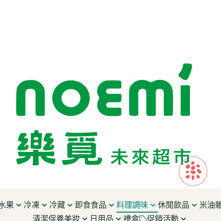
水果
冷凍
冷藏
即食食品
料理調味
休閒飲品
米油
清潔保養美妝
日用品
禮盒
促銷活動