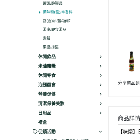
罐頭/醃製品
調味粉(醬)/辛香料
醬(香)油/鹽/糖/醋
湯底/即食湯品
素鬆
果醬/抹醬
休閒飲品
米油雜糧
休閒零食
分享商品到
泡麵麵食
營養保健
清潔保養美妝
日用品
商品詳
禮盒
促銷活動
【味榮】日