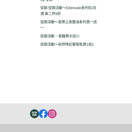
促銷 促銷活動～Edenvale系列紅/白
酒 第二件8折
促銷活動～喜樂之泉醬油系列買一送
一
促銷活動 ~ 泰麵買大送小
促銷活動～自然時記葡萄乾買1送1
關於
全部商品
付款方式說明
現金積
聯絡我們
訂單查詢
寄送方式說明
隱私
部落格
訂單相關說明
售後服務說明