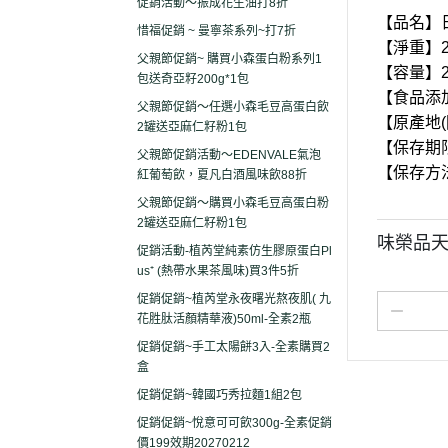
促銷活動～振成花生油打8折
【品名】
惜福促銷 ~ 曼寧茶系列~打7折
【淨重】2
父親節促銷~ 購買小森蛋白粉系列1
【容量】2
包送奇亞籽200g*1包
【食品添
父親節促銷～任選小森毛豆高蛋白飲
【原產地(
2罐送亞麻仁籽粉1包
【保存期
父親節促銷活動～EDENVALE氣泡
【保存方
紅葡萄飲，夏凡白酒風味飲88折
父親節促銷～購買小森毛豆高蛋白粉
2罐送亞麻仁籽粉1包
味榮品天
促銷活動-植芮堂純素仿生膠原蛋白Pl
us⁺ (熱帶水果茶風味)買3件5折
促銷促銷~植芮堂永夜曙光熬夜肌( 九
花胜肽活顏精華液)50ml-全素2瓶
促銷促銷~手工太陽餅3入-全素購買2
盒
促銷促銷~韓國巧秀拉麵1組2包
促銷促銷~悅意可可飲300g-全素促銷
價199效期20270212