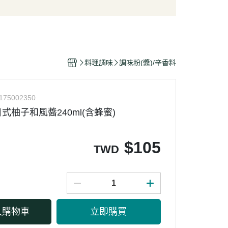
/酥脆點心
麵條/米粉/冬粉
營養品
/巧克力
義大利麵
嬰幼兒食品
片
泡麵/方便麵
乾/豆干/蒟蒻
拌飯/粥
料理調味
調味粉(醬)/辛香料
/堅果/果乾/蜜餞/海苔
175002350
式柚子和風醬240ml(含蜂蜜)
$
105
TWD
入購物車
立即購買