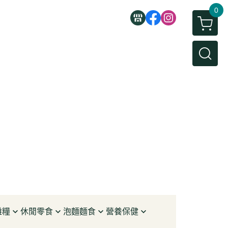
0
雜糧
休閒零食
泡麵麵食
營養保健