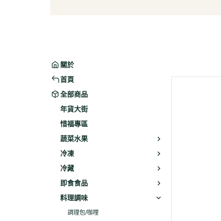
葉菜/生菜/根莖
冰淇
菇菌
麵/餅
水果
包子/
微波/
關於
植物
首頁
冷凍
全部商品
素火腿
年貨大街
素食炸
惜福專區
素火
蔬菜水果
調理品
冷凍
冷藏
即食食品
料理調味
調理包/咖哩