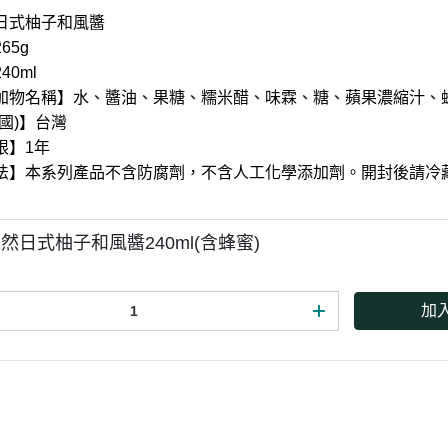
惜福促銷～植芮堂徘徊花潤澤護
日式柚子和風醬
手霜,打8折
65g
40ml
活動促銷 ~ 購買小森葡萄糖胺2
加物名稱】水、醬油、果糖、糯米醋、味霖、糖、蘋果濃縮汁、
罐 送綜合水果穀片1罐
國)】台灣
中元節促銷活動~熱浪島/阿瑪麵
限】1年
系列 促銷95折
法】本系列產品不含防腐劑，不含人工化學添加劑。開封後請冷
新品促銷~任選Vegan Joy爆米
花/可可脆脆系列3包特價$300元
然日式柚子和風醬240ml(含蜂蜜)
促銷7折活動～菇王純天然香椿
辣椒醬240g
加
促銷7折活動～菇王純天然香菇
醬240g-全素
促銷 促銷活動～Edenvale系列
紅/白酒 第二件8折
促銷活動～喜樂之泉醬油系列買