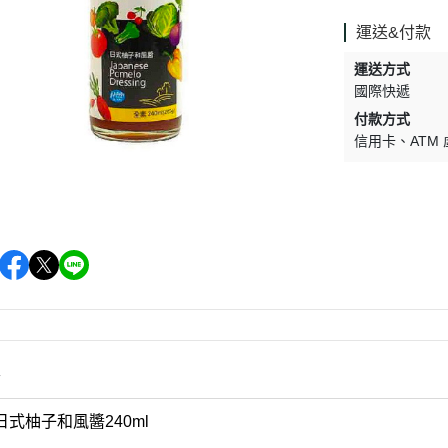
促銷促銷~植芮堂永夜曙光熬夜
肌( 九花胜肽活顏精華液)50ml-全
運送&付款
素2瓶
運送方式
促銷促銷~手工太陽餅3入-全素
國際快遞
購買2盒
付款方式
信用卡
ATM
促銷促銷~韓國巧秀拉麵1組2包
促銷促銷~悅意可可飲300g-全素
促銷價199效期20270212
促銷活動~植芮堂仿生膠原蛋白
富士雪櫻私密純淨靈芝粉(蔓越莓
風味)~全素買3盒送一盒$1990
促銷活動~購買味榮海太郎田舍
味海帶芽70g*2包贈送味榮米麴
味增1盒
情
促銷活動～阿米狗餅乾蘋果肉桂
式柚子和風醬240ml
口味,打5折