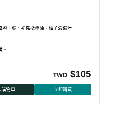
蜂蜜、糖、初榨橄欖油、柚子濃縮汁
藏。
$
105
TWD
入購物車
立即購買