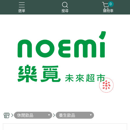
0
選單
搜尋
購物車
#惜福
惜福
梧宇
稑禎
自然思維
休閒飲品
養生飲品