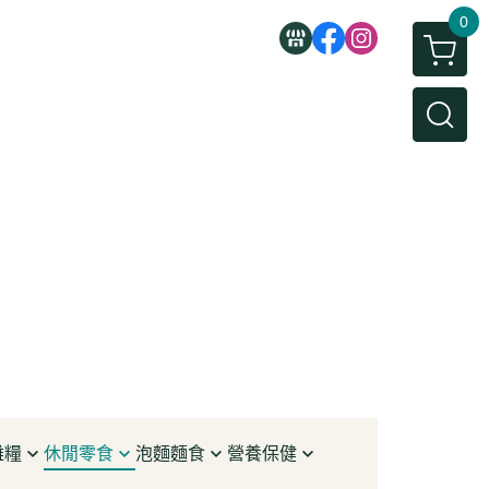
0
雜糧
休閒零食
泡麵麵食
營養保健