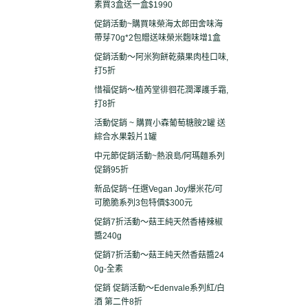
素買3盒送一盒$1990
促銷活動~購買味榮海太郎田舍味海
帶芽70g*2包贈送味榮米麴味增1盒
促銷活動～阿米狗餅乾蘋果肉桂口味,
打5折
惜福促銷～植芮堂徘徊花潤澤護手霜,
打8折
活動促銷 ~ 購買小森葡萄糖胺2罐 送
綜合水果穀片1罐
中元節促銷活動~熱浪島/阿瑪麵系列
促銷95折
新品促銷~任選Vegan Joy爆米花/可
可脆脆系列3包特價$300元
促銷7折活動～菇王純天然香椿辣椒
醬240g
促銷7折活動～菇王純天然香菇醬24
0g-全素
促銷 促銷活動～Edenvale系列紅/白
酒 第二件8折