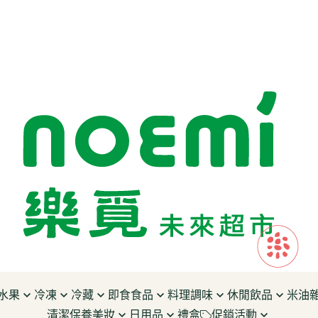
水果
冷凍
冷藏
即食食品
料理調味
休閒飲品
米油
清潔保養美妝
日用品
禮盒
促銷活動