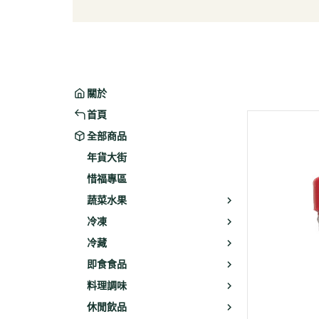
葉菜/生菜/根莖
冰淇
菇菌
麵/餅
水果
包子/
微波/
關於
植物
首頁
冷凍
全部商品
素火腿
年貨大街
素食炸
惜福專區
素火
蔬菜水果
調理品
冷凍
冷藏
即食食品
料理調味
休閒飲品