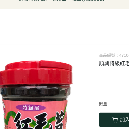
淋
豆製品/蒟蒻
泡菜/涼拌
調理包/咖哩
無酒精飲料
五穀雜糧
餅乾
清潔用品
容器具
促銷活動～振成花生油打8折
皮/披薩/糕點
優(格)酪乳/豆米漿
調理包
罐頭/醃製品
氣泡飲(水)
南北雜貨
糖果
保養品
居家清潔
惜福促銷 ~ 曼寧茶系列~打7折
水餃/鍋貼
純素奶油/起司/沙拉醬
麵包/包子/饅頭
調味粉(醬)/辛香料
沖調/穀麥片/茶/咖啡/可可
烘焙粉類
洋芋
彩妝品
寵物用品
父親節促銷~ 購買小森蛋白粉系
即食加熱/粽子
調理/湯品/即食加熱
抓餅/粽子/糕
醬(香)油/鹽/糖/醋
植物艿
食用油品
素肉
列1包送奇亞籽200g*1包
肉/天貝
茶飲品
水餃/餛飩/鍋貼
湯底/即食湯品
果汁/茶
零食
父親節促銷～任選小森毛豆高蛋
蔬菜
醃漬品
冷凍點心/湯圓
素鬆
養生飲品
白飲2罐送亞麻仁籽粉1包
商品編號：
4710
/香腸/素肉(排)/素旦
素香鬆
果醬/抹醬
順興特級紅毛
父親節促銷活動～EDENVALE
(烤)物
高湯/湯底
氣泡紅葡萄飲，夏凡白酒風味飲
鍋料/豆製品/蒟蒻
蒟蒻
88折
(醬)/湯底/湯品
父親節促銷～購買小森毛豆高蛋
白粉2罐送亞麻仁籽粉1包
數量
促銷活動-植芮堂純素仿生膠原蛋
白Plus⁺ (熱帶水果茶風味)買3件5
加
折