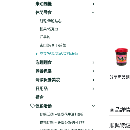
米油雜糧
休閒零食
餅乾/酥脆點心
糖果/巧克力
洋芋片
素肉乾/豆干/蒟蒻
零食/堅果/果乾/蜜餞/海苔
泡麵麵食
營養保健
分享商品到
清潔保養美妝
日用品
禮盒
促銷活動
商品詳
促銷活動～振成花生油打8折
惜福促銷 ~ 曼寧茶系列~打7折
順興特級