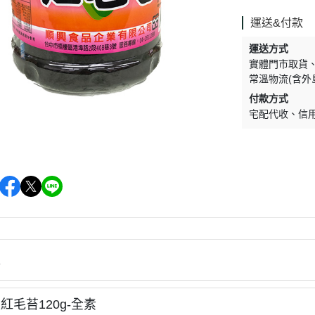
促銷促銷~植芮堂永夜曙光熬夜
肌( 九花胜肽活顏精華液)50ml-全
運送&付款
素2瓶
運送方式
促銷促銷~手工太陽餅3入-全素
實體門市取貨
常溫物流(含外
購買2盒
付款方式
促銷促銷~韓國巧秀拉麵1組2包
宅配代收
信
促銷促銷~悅意可可飲300g-全素
促銷價199效期20270212
促銷活動~植芮堂仿生膠原蛋白
富士雪櫻私密純淨靈芝粉(蔓越莓
風味)~全素買3盒送一盒$1990
促銷活動~購買味榮海太郎田舍
味海帶芽70g*2包贈送味榮米麴
味增1盒
情
促銷活動～阿米狗餅乾蘋果肉桂
紅毛苔120g-全素
口味,打5折