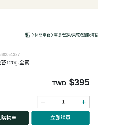
/酥脆點心
麵條/米粉/冬粉
營養品
/巧克力
義大利麵
嬰幼兒食品
片
泡麵/方便麵
乾/豆干/蒟蒻
拌飯/粥
休閒零食
零食/堅果/果乾/蜜餞/海苔
/堅果/果乾/蜜餞/海苔
680051327
苔120g-全素
$
395
TWD
入購物車
立即購買