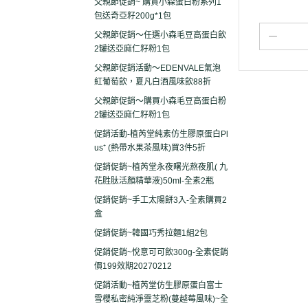
父親節促銷~ 購買小森蛋白粉系列1
包送奇亞籽200g*1包
父親節促銷～任選小森毛豆高蛋白飲
2罐送亞麻仁籽粉1包
父親節促銷活動～EDENVALE氣泡
紅葡萄飲，夏凡白酒風味飲88折
父親節促銷～購買小森毛豆高蛋白粉
2罐送亞麻仁籽粉1包
促銷活動-植芮堂純素仿生膠原蛋白Pl
us⁺ (熱帶水果茶風味)買3件5折
促銷促銷~植芮堂永夜曙光熬夜肌( 九
花胜肽活顏精華液)50ml-全素2瓶
促銷促銷~手工太陽餅3入-全素購買2
盒
促銷促銷~韓國巧秀拉麵1組2包
促銷促銷~悅意可可飲300g-全素促銷
價199效期20270212
促銷活動~植芮堂仿生膠原蛋白富士
雪櫻私密純淨靈芝粉(蔓越莓風味)~全