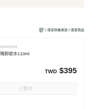
/酥脆點心
麵條/米粉/冬粉
營養品
/巧克力
義大利麵
嬰幼兒食品
片
泡麵/方便麵
乾/豆干/蒟蒻
拌飯/粥
清潔保養美妝
清潔用品
/堅果/果乾/蜜餞/海苔
100600004
瑰卸妝水110ml
$
395
TWD
已售完