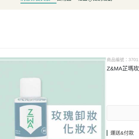
淋
豆製品/蒟蒻
泡菜/涼拌
調理包/咖哩
無酒精飲料
五穀雜糧
餅乾
清潔用品
容器具
促銷活動～振成花生油打8折
皮/披薩/糕點
優(格)酪乳/豆米漿
調理包
罐頭/醃製品
氣泡飲(水)
南北雜貨
糖果
保養品
居家清潔
惜福促銷 ~ 曼寧茶系列~打7折
水餃/鍋貼
純素奶油/起司/沙拉醬
麵包/包子/饅頭
調味粉(醬)/辛香料
沖調/穀麥片/茶/咖啡/可可
烘焙粉類
洋芋
彩妝品
寵物用品
父親節促銷~ 購買小森蛋白粉系
即食加熱/粽子
調理/湯品/即食加熱
抓餅/粽子/糕
醬(香)油/鹽/糖/醋
植物艿
食用油品
素肉
列1包送奇亞籽200g*1包
肉/天貝
茶飲品
水餃/餛飩/鍋貼
湯底/即食湯品
果汁/茶
零食
父親節促銷～任選小森毛豆高蛋
蔬菜
醃漬品
冷凍點心/湯圓
素鬆
養生飲品
白飲2罐送亞麻仁籽粉1包
商品編號：
3701
/香腸/素肉(排)/素旦
素香鬆
果醬/抹醬
Z&MA芷瑪玫
父親節促銷活動～EDENVALE
(烤)物
高湯/湯底
氣泡紅葡萄飲，夏凡白酒風味飲
鍋料/豆製品/蒟蒻
蒟蒻
88折
(醬)/湯底/湯品
父親節促銷～購買小森毛豆高蛋
白粉2罐送亞麻仁籽粉1包
促銷活動-植芮堂純素仿生膠原蛋
白Plus⁺ (熱帶水果茶風味)買3件5
折
運送&付款