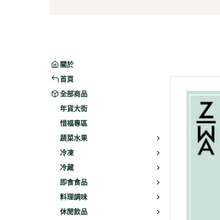
葉菜/生菜/根莖
冰淇
菇菌
麵/餅
水果
包子/
微波/
關於
植物
首頁
冷凍
全部商品
素火腿
年貨大街
素食炸
惜福專區
素火
蔬菜水果
調理品
冷凍
冷藏
即食食品
料理調味
休閒飲品