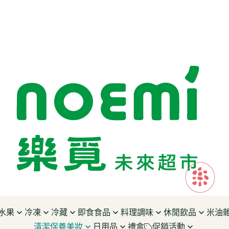
水果
冷凍
冷藏
即食食品
料理調味
休閒飲品
米油
清潔保養美妝
日用品
禮盒
促銷活動