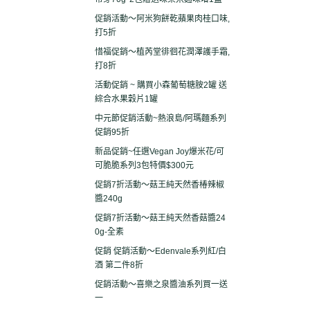
促銷活動～阿米狗餅乾蘋果肉桂口味,
打5折
惜福促銷～植芮堂徘徊花潤澤護手霜,
打8折
活動促銷 ~ 購買小森葡萄糖胺2罐 送
綜合水果穀片1罐
中元節促銷活動~熱浪島/阿瑪麵系列
促銷95折
新品促銷~任選Vegan Joy爆米花/可
可脆脆系列3包特價$300元
促銷7折活動～菇王純天然香椿辣椒
醬240g
促銷7折活動～菇王純天然香菇醬24
0g-全素
促銷 促銷活動～Edenvale系列紅/白
酒 第二件8折
促銷活動～喜樂之泉醬油系列買一送
一