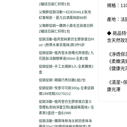
2罐送亞麻仁籽粉1包
規格：110
父親節促銷活動～EDENVALE氣泡
紅葡萄飲，夏凡白酒風味飲88折
產地：法
父親節促銷～購買小森毛豆高蛋白粉
2罐送亞麻仁籽粉1包
◆ 商品特
促銷活動-植芮堂純素仿生膠原蛋白Pl
含天然玫
us⁺ (熱帶水果茶風味)買3件5折
促銷促銷~植芮堂永夜曙光熬夜肌( 九
《淨透保
花胜肽活顏精華液)50ml-全素2瓶
《柔嫩清
促銷促銷~手工太陽餅3入-全素購買2
《健康光
盒
促銷促銷~韓國巧秀拉麵1組2包
《清潔+
促銷促銷~悅意可可飲300g-全素促銷
康光澤
價199效期20270212
促銷活動~植芮堂仿生膠原蛋白富士
雪櫻私密純淨靈芝粉(蔓越莓風味)~全
素買3盒送一盒$1990
促銷活動~購買味榮海太郎田舍味海
帶芽70g*2包贈送味榮米麴味增1盒