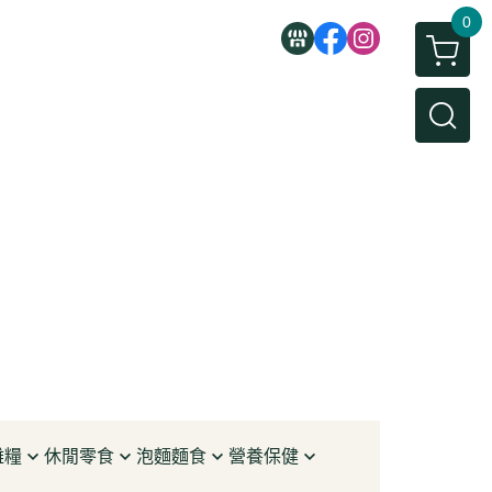
0
雜糧
休閒零食
泡麵麵食
營養保健