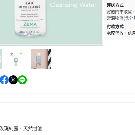
促銷促銷~植芮堂永夜曙光熬夜
運送方式
肌( 九花胜肽活顏精華液)50ml-全
實體門市取貨
素2瓶
常溫物流(含外
促銷促銷~手工太陽餅3入-全素
付款方式
宅配代收
信
購買2盒
促銷促銷~韓國巧秀拉麵1組2包
促銷促銷~悅意可可飲300g-全素
促銷價199效期20270212
促銷活動~植芮堂仿生膠原蛋白
富士雪櫻私密純淨靈芝粉(蔓越莓
風味)~全素買3盒送一盒$1990
促銷活動~購買味榮海太郎田舍
味海帶芽70g*2包贈送味榮米麴
味增1盒
情
促銷活動～阿米狗餅乾蘋果肉桂
然玫瑰純露、天然甘油
口味,打5折