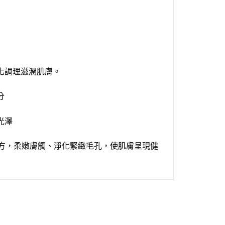
化調理滋潤肌膚。
分
光澤
方，柔嫩膚觸
、
淨化緊緻毛孔，使肌膚呈現健