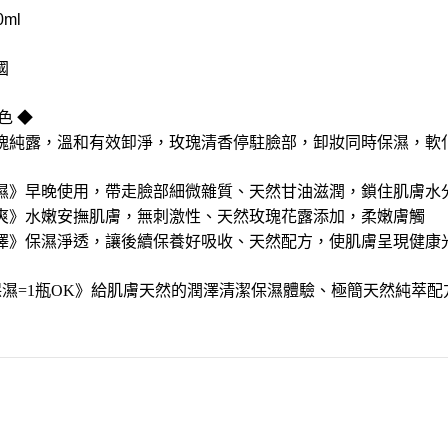
ml
惜福促銷～植芮堂徘徊花潤澤護
手霜,打8折
國
活動促銷 ~ 購買小森葡萄糖胺2
罐 送綜合水果穀片1罐
色 ◆
中元節促銷活動~熱浪島/阿瑪麵
瑰純露，溫和有效卸淨，玫瑰清香停駐臉部，卸妝同時保濕，軟
系列 促銷95折
濕》早晚使用，帶走臉部細微雜質、
天然甘油滋潤，鎖住肌膚水
新品促銷~任選Vegan Joy爆米
爽》水嫩安撫肌膚，無刺激性、
天然玫瑰花露添加，柔嫩膚觸
花/可可脆脆系列3包特價$300元
澤》保濕淨透，讓後續保養好吸收、
天然配方，使肌膚呈現健康
促銷7折活動～菇王純天然香椿
辣椒醬240g
保濕=1瓶OK》給肌膚天然的潤澤清潔保濕體驗、極簡天然純萃配
促銷7折活動～菇王純天然香菇
醬240g-全素
促銷 促銷活動～Edenvale系列
紅/白酒 第二件8折
促銷活動～喜樂之泉醬油系列買