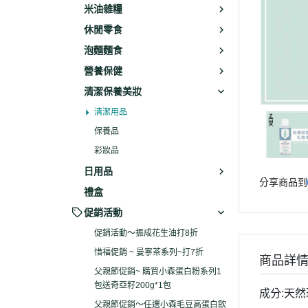
米油雜糧
休閒零食
泡麵麵食
營養保健
清潔保養美妝
清潔用品
保養品
彩妝品
日用品
分享商品到
禮盒
促銷活動
促銷活動～振成花生油打8折
惜福促銷 ~ 曼寧茶系列~打7折
商品詳
父親節促銷~ 購買小森蛋白粉系列1
包送奇亞籽200g*1包
成分:天
父親節促銷～任選小森毛豆高蛋白飲