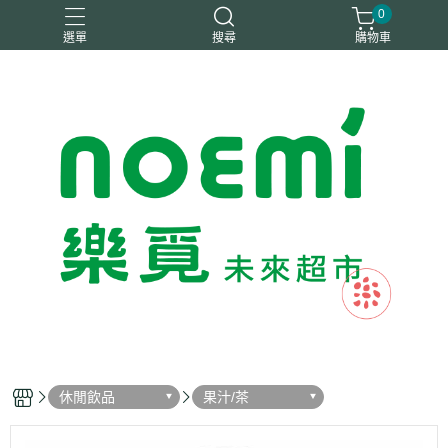
0
選單
搜尋
購物車
#惜福
惜福
梧宇
稑禎
自然思維
休閒飲品
果汁/茶