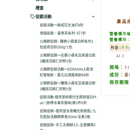
禮盒
促銷活動
產品
促銷活動～振成花生油打8折
惜福促銷 ~ 曼寧茶系列~打7折
營養標示每
營養標示：
父親節促銷~ 購買小森蛋白粉系列1
包送奇亞籽200g*1包
熱量
(大卡)
父親節促銷～任選小森毛豆高蛋白飲
41.1
2罐送亞麻仁籽粉1包
規格：
3
父親節促銷活動～EDENVALE氣泡
成份：
香
紅葡萄飲，夏凡白酒風味飲88折
保存期限
父親節促銷～購買小森毛豆高蛋白粉
2罐送亞麻仁籽粉1包
促銷活動-植芮堂純素仿生膠原蛋白Pl
us⁺ (熱帶水果茶風味)買3件5折
促銷促銷~植芮堂永夜曙光熬夜肌( 九
花胜肽活顏精華液)50ml-全素2瓶
促銷促銷~手工太陽餅3入-全素購買2