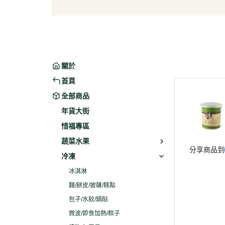
葉菜/生菜/根莖
冰淇
菇菌
麵/餅
水果
包子/
微波/
關於
植物
首頁
冷凍
全部商品
素火腿
年貨大街
素食炸
惜福專區
素火
蔬菜水果
分享商品到
調理品
冷凍
冰淇淋
麵/餅皮/披薩/糕點
包子/水餃/鍋貼
微波/即食加熱/粽子