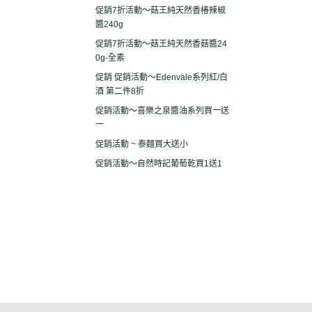
促銷7折活動～菇王純天然香椿辣椒
醬240g
促銷7折活動～菇王純天然香菇醬24
0g-全素
促銷 促銷活動～Edenvale系列紅/白
酒 第二件8折
促銷活動～喜樂之泉醬油系列買一送
一
促銷活動 ~ 泰麵買大送小
促銷活動～自然時記葡萄乾買1送1
關於
全部商品
付款方式說明
現金積
聯絡我們
訂單查詢
寄送方式說明
隱私
部落格
訂單相關說明
售後服務說明