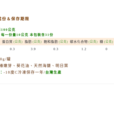
惜福促銷～植芮堂徘徊花潤澤護
手霜,打8折
成份＆保存期限
活動促銷 ~ 購買小森葡萄糖胺2
罐 送綜合水果穀片1罐
100公克
每一份量10公克 本包裝含31份
中元節促銷活動~熱浪島/阿瑪麵
蛋白質
脂肪
飽和脂肪
系列 促銷95折
碳水化合物
糖
(公克)
(公克)
(公克)
(公克)
(公克)
0.3
3.9
0.3
1.2
0
新品促銷~任選Vegan Joy爆米
花/可可脆脆系列3包特價$300元
10g/罐
促銷7折活動～菇王純天然香椿
椿嫩芽、葵花油、天然海鹽、明日葉
辣椒醬240g
：
-18度C冷凍保存一年/
台灣生產
促銷7折活動～菇王純天然香菇
醬240g-全素
促銷 促銷活動～Edenvale系列
紅/白酒 第二件8折
促銷活動～喜樂之泉醬油系列買