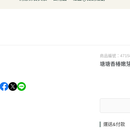
淋
豆製品/蒟蒻
泡菜/涼拌
調理包/咖哩
無酒精飲料
五穀雜糧
餅乾
清潔用品
容器具
促銷活動～振成花生油打8折
皮/披薩/糕點
優(格)酪乳/豆米漿
調理包
罐頭/醃製品
氣泡飲(水)
南北雜貨
糖果
保養品
居家清潔
惜福促銷 ~ 曼寧茶系列~打7折
水餃/鍋貼
純素奶油/起司/沙拉醬
麵包/包子/饅頭
調味粉(醬)/辛香料
沖調/穀麥片/茶/咖啡/可可
烘焙粉類
洋芋
彩妝品
寵物用品
父親節促銷~ 購買小森蛋白粉系
即食加熱/粽子
調理/湯品/即食加熱
抓餅/粽子/糕
醬(香)油/鹽/糖/醋
植物艿
食用油品
素肉
列1包送奇亞籽200g*1包
肉/天貝
茶飲品
水餃/餛飩/鍋貼
湯底/即食湯品
果汁/茶
零食
父親節促銷～任選小森毛豆高蛋
蔬菜
醃漬品
冷凍點心/湯圓
素鬆
養生飲品
白飲2罐送亞麻仁籽粉1包
商品編號：
4715
/香腸/素肉(排)/素旦
素香鬆
果醬/抹醬
塘塘香椿嫩芽
父親節促銷活動～EDENVALE
(烤)物
高湯/湯底
氣泡紅葡萄飲，夏凡白酒風味飲
鍋料/豆製品/蒟蒻
蒟蒻
88折
(醬)/湯底/湯品
父親節促銷～購買小森毛豆高蛋
白粉2罐送亞麻仁籽粉1包
促銷活動-植芮堂純素仿生膠原蛋
白Plus⁺ (熱帶水果茶風味)買3件5
折
運送&付款