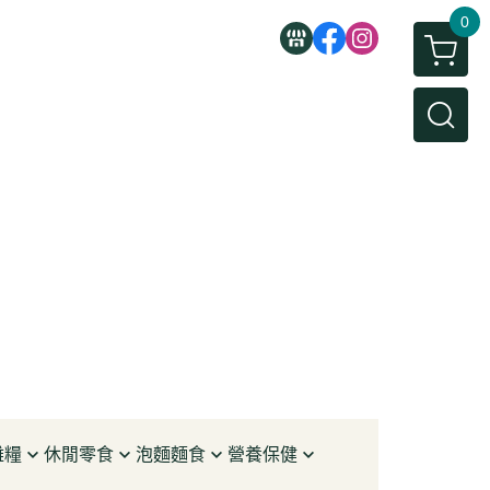
0
雜糧
休閒零食
泡麵麵食
營養保健