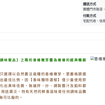
促銷促銷~植芮堂永夜曙光熬夜
運送方式
肌( 九花胜肽活顏精華液)50ml-全
實體門市取貨
素2瓶
付款方式
促銷促銷~手工太陽餅3入-全素
宅配代收
信
購買2盒
促銷促銷~韓國巧秀拉麵1組2包
促銷促銷~悅意可可飲300g-全素
促銷價199效期20270212
情
促銷活動~植芮堂仿生膠原蛋白
調味聖品】之稱的香椿嫩芽醬為塘塘的經典暢銷
富士雪櫻私密純淨靈芝粉(蔓越莓
風味)~全素買3盒送一盒$1990
只選擇以自然農法栽種的香椿嫩芽，更嚴格篩選
促銷活動~購買味榮海太郎田舍
出最佳比例。因【香味獨特濃郁】僅少量使用即
味海帶芽70g*2包贈送味榮米麴
化出美味佳餚，無論拌、炒、調製醬汁及餡料都
味增1盒
 用途廣泛，特有天然的鮮香滋味是任何調味品難
促銷活動～阿米狗餅乾蘋果肉桂
無可比擬的。
口味,打5折