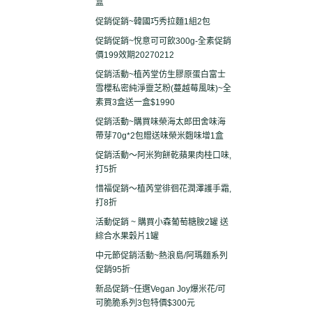
盒
促銷促銷~韓國巧秀拉麵1組2包
促銷促銷~悅意可可飲300g-全素促銷
價199效期20270212
促銷活動~植芮堂仿生膠原蛋白富士
雪櫻私密純淨靈芝粉(蔓越莓風味)~全
素買3盒送一盒$1990
促銷活動~購買味榮海太郎田舍味海
帶芽70g*2包贈送味榮米麴味增1盒
促銷活動～阿米狗餅乾蘋果肉桂口味,
打5折
惜福促銷～植芮堂徘徊花潤澤護手霜,
打8折
活動促銷 ~ 購買小森葡萄糖胺2罐 送
綜合水果穀片1罐
中元節促銷活動~熱浪島/阿瑪麵系列
促銷95折
新品促銷~任選Vegan Joy爆米花/可
可脆脆系列3包特價$300元