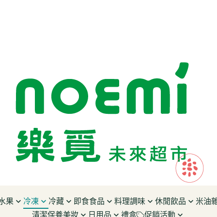
水果
冷凍
冷藏
即食食品
料理調味
休閒飲品
米油
清潔保養美妝
日用品
禮盒
促銷活動