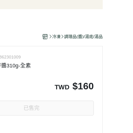
/酥脆點心
麵條/米粉/冬粉
營養品
/巧克力
義大利麵
嬰幼兒食品
片
泡麵/方便麵
乾/豆干/蒟蒻
拌飯/粥
冷凍
調理品(醬)/湯底/湯品
/堅果/果乾/蜜餞/海苔
862301009
醬310g-全素
$
160
TWD
已售完