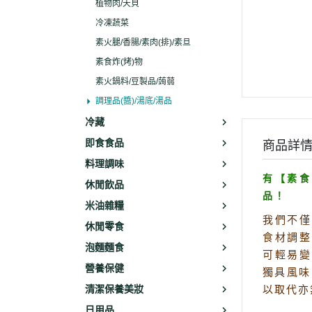
植物肉/天貝
冷凍蔬菜
素火腿/香腸/素肉(排)/素旦
素食炸(烤)物
素火鍋料/豆製品/蒟蒻
調理品(醬)/湯底/湯品
冷藏
即食食品
商品詳
料理調味
有【素食
休閒飲品
品！
米油雜糧
我們不僅
休閒零食
食材調整
泡麵麵食
可輕易變
營養保健
獨具風味
清潔保養美妝
以取代亦
日用品