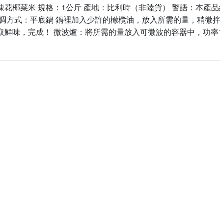
凍花椰菜米 規格：1公斤 產地：比利時（非陸貨） 警語：本產
惜福促銷～植芮堂徘徊花潤澤護
烹調方式：平底鍋 鍋裡加入少許的橄欖油，放入所需的量，稍微拌
手霜,打8折
取鮮味，完成！ 微波爐：將所需的量放入可微波的容器中，功率1
活動促銷 ~ 購買小森葡萄糖胺2
罐 送綜合水果穀片1罐
中元節促銷活動~熱浪島/阿瑪麵
系列 促銷95折
新品促銷~任選Vegan Joy爆米
花/可可脆脆系列3包特價$300元
促銷7折活動～菇王純天然香椿
辣椒醬240g
促銷7折活動～菇王純天然香菇
醬240g-全素
促銷 促銷活動～Edenvale系列
紅/白酒 第二件8折
促銷活動～喜樂之泉醬油系列買