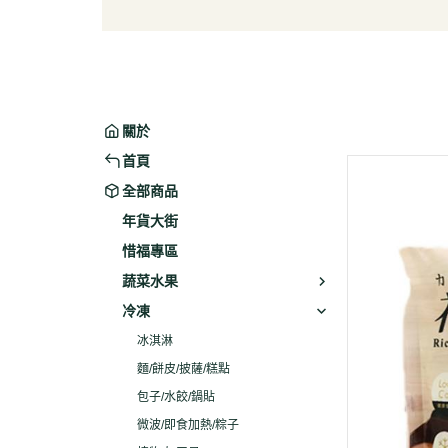
葉菜/生菜/根莖
冰淇
菇菌
麵/餅
水果
包子/
微波/
關於
植物
首頁
冷凍
全部商品
素火腿
年貨大街
素食炸
惜福專區
素火
蔬菜水果
調理品
冷凍
冰淇淋
麵/餅皮/披薩/糕點
包子/水餃/鍋貼
微波/即食加熱/粽子