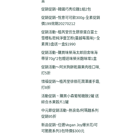
盒
促銷促銷~韓國巧秀拉麵1組2包
促銷促銷~悅意可可飲300g-全素促銷
價199效期20270212
促銷活動~植芮堂仿生膠原蛋白富士
雪櫻私密純淨靈芝粉(蔓越莓風味)~全
素買3盒送一盒$1990
促銷活動~購買味榮海太郎田舍味海
帶芽70g*2包贈送味榮米麴味增1盒
促銷活動～阿米狗餅乾蘋果肉桂口味,
打5折
惜福促銷～植芮堂徘徊花潤澤護手霜,
打8折
活動促銷 ~ 購買小森葡萄糖胺2罐 送
綜合水果穀片1罐
中元節促銷活動~熱浪島/阿瑪麵系列
促銷95折
新品促銷~任選Vegan Joy爆米花/可
可脆脆系列3包特價$300元