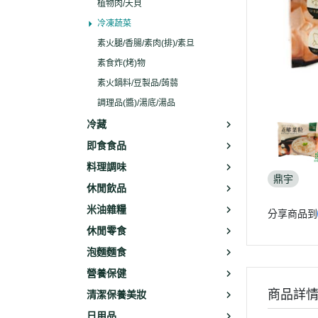
植物肉/天貝
冷凍蔬菜
素火腿/香腸/素肉(排)/素旦
素食炸(烤)物
素火鍋料/豆製品/蒟蒻
調理品(醬)/湯底/湯品
冷藏
即食食品
料理調味
鼎宇
休閒飲品
米油雜糧
分享商品到
休閒零食
泡麵麵食
營養保健
商品詳
清潔保養美妝
日用品