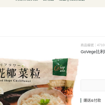
淋
豆製品/蒟蒻
泡菜/涼拌
調理包/咖哩
無酒精飲料
五穀雜糧
餅乾
清潔用品
容器具
促銷活動～振成花生油打8折
皮/披薩/糕點
優(格)酪乳/豆米漿
調理包
罐頭/醃製品
氣泡飲(水)
南北雜貨
糖果
保養品
居家清潔
惜福促銷 ~ 曼寧茶系列~打7折
水餃/鍋貼
純素奶油/起司/沙拉醬
麵包/包子/饅頭
調味粉(醬)/辛香料
沖調/穀麥片/茶/咖啡/可可
烘焙粉類
洋芋
彩妝品
寵物用品
父親節促銷~ 購買小森蛋白粉系
即食加熱/粽子
調理/湯品/即食加熱
抓餅/粽子/糕
醬(香)油/鹽/糖/醋
植物艿
食用油品
素肉
列1包送奇亞籽200g*1包
肉/天貝
茶飲品
水餃/餛飩/鍋貼
湯底/即食湯品
果汁/茶
零食
父親節促銷～任選小森毛豆高蛋
蔬菜
醃漬品
冷凍點心/湯圓
素鬆
養生飲品
白飲2罐送亞麻仁籽粉1包
商品編號：
4710
/香腸/素肉(排)/素旦
素香鬆
果醬/抹醬
GoVege比
父親節促銷活動～EDENVALE
(烤)物
高湯/湯底
氣泡紅葡萄飲，夏凡白酒風味飲
鍋料/豆製品/蒟蒻
蒟蒻
88折
(醬)/湯底/湯品
父親節促銷～購買小森毛豆高蛋
白粉2罐送亞麻仁籽粉1包
促銷活動-植芮堂純素仿生膠原蛋
白Plus⁺ (熱帶水果茶風味)買3件5
折
運送&付款