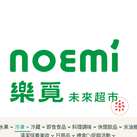
水果
冷凍
冷藏
即食食品
料理調味
休閒飲品
米油
清潔保養美妝
日用品
禮盒
促銷活動