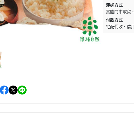
促銷促銷~植芮堂永夜曙光熬夜
運送方式
肌( 九花胜肽活顏精華液)50ml-全
實體門市取貨
素2瓶
付款方式
促銷促銷~手工太陽餅3入-全素
宅配代收
信
購買2盒
促銷促銷~韓國巧秀拉麵1組2包
促銷促銷~悅意可可飲300g-全素
促銷價199效期20270212
促銷活動~植芮堂仿生膠原蛋白
富士雪櫻私密純淨靈芝粉(蔓越莓
風味)~全素買3盒送一盒$1990
促銷活動~購買味榮海太郎田舍
味海帶芽70g*2包贈送味榮米麴
味增1盒
促銷活動～阿米狗餅乾蘋果肉桂
情
口味,打5折