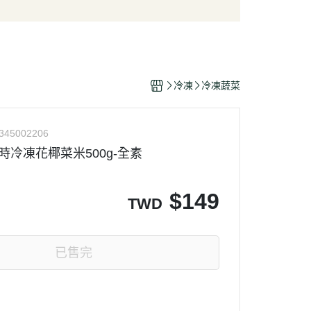
/酥脆點心
麵條/米粉/冬粉
營養品
/巧克力
義大利麵
嬰幼兒食品
片
泡麵/方便麵
乾/豆干/蒟蒻
拌飯/粥
冷凍
冷凍蔬菜
/堅果/果乾/蜜餞/海苔
345002206
利時冷凍花椰菜米500g-全素
$
149
TWD
已售完