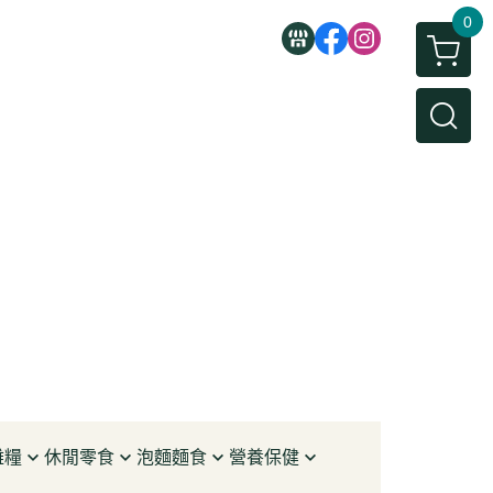
0
雜糧
休閒零食
泡麵麵食
營養保健