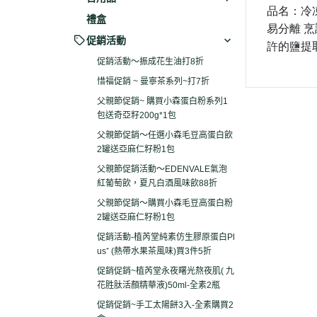
品名：冷
禮盒
易分離 
促銷活動
許的鹽提
促銷活動～振成花生油打8折
惜福促銷 ~ 曼寧茶系列~打7折
父親節促銷~ 購買小森蛋白粉系列1
包送奇亞籽200g*1包
父親節促銷～任選小森毛豆高蛋白飲
2罐送亞麻仁籽粉1包
父親節促銷活動～EDENVALE氣泡
紅葡萄飲，夏凡白酒風味飲88折
父親節促銷～購買小森毛豆高蛋白粉
2罐送亞麻仁籽粉1包
促銷活動-植芮堂純素仿生膠原蛋白Pl
us⁺ (熱帶水果茶風味)買3件5折
促銷促銷~植芮堂永夜曙光熬夜肌( 九
花胜肽活顏精華液)50ml-全素2瓶
促銷促銷~手工太陽餅3入-全素購買2