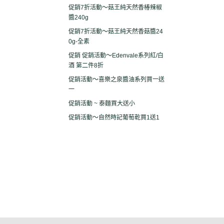
促銷7折活動～菇王純天然香椿辣椒
醬240g
促銷7折活動～菇王純天然香菇醬24
0g-全素
促銷 促銷活動～Edenvale系列紅/白
酒 第二件8折
促銷活動～喜樂之泉醬油系列買一送
一
促銷活動 ~ 泰麵買大送小
促銷活動～自然時記葡萄乾買1送1
關於
全部商品
付款方式說明
現金積
聯絡我們
訂單查詢
寄送方式說明
隱私
部落格
訂單相關說明
售後服務說明