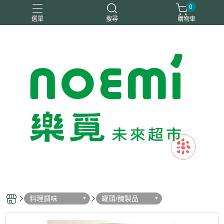
0
選單
搜尋
購物車
#惜福
惜福
梧宇
稑禎
自然思維
料理調味
罐頭/醃製品