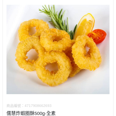
商品編號：
4717908662693
儒慧炸蝦圈酥500g-全素