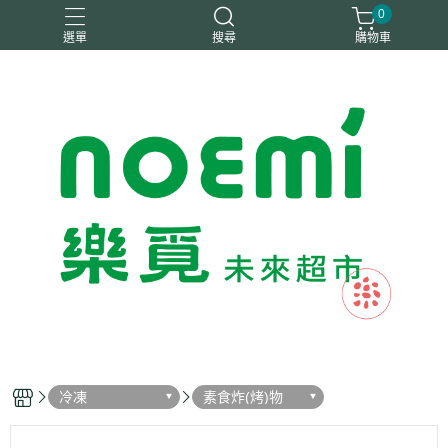
0
選單
搜尋
購物車
#惜福
惜福
梧宇
稑禎
自然思維
冷凍
素食炸(烤)物