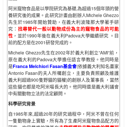
阿米寵物食品是以學院研究為基礎,為超過15個年頭的營
養研究後的成果。此研究計畫由創辦人Michele Ghezzo
先生於1985年開始贊助，在義大利波隆那大學著手研
究：
找尋替代一般以動物成份為主的寵物食品的可能
性
，並於1990年後在義大利Padova大學繼續研究 。目
前的配方是在2001研發完成的。
Michele Ghezzo先生在2002年於義大利創立”AMI”前，
原在義大利的Padova大學擔任語言學教授。他同時是
是
Franca Melchiori Fasan基金會
(依據義大利知名畫家
Antonio Fasan的夫人所囑創立，主要負責照顧及維護
義大利超過900隻野貓的貓權)的創辦人及董事長 ，當然
這些貓也都是吃阿米喵長大的。他同時還是義大利議會
中有關動物立法的法定顧問。
科學研究背景
自1985年來,超過20年的研究過程中，阿米不曾在任何
一隻動物身上實驗，所有為了生產阿米寵物食品配方的