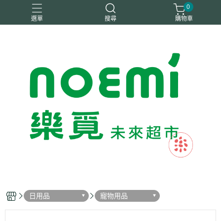
0
選單
搜尋
購物車
#惜福
惜福
梧宇
稑禎
自然思維
日用品
寵物用品