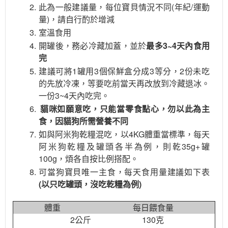
此為一般建議量，每位寶貝情況不同(年紀/運動
量)，請自行酌於增減
室溫食用
開罐後，務必冷藏加蓋，並於
最多3~4天內食用
完
建議可將1罐用3個保鮮盒分成3等分，2份未吃
的先放冷凍，等要吃前當天再改放到冷藏退冰。
一份3~4天內吃完。
貓咪如願意吃，只能當零食點心，勿以此為主
食，因貓狗所需營養不同
如與阿米狗乾糧混吃，以4KG體重當標準，每天
阿米狗乾糧及罐頭各半為例，則乾35g+罐
100g，煩各自按比例搭配。
可當狗寶貝唯一主食，每天食用量建議如下表
(以只吃罐頭，沒吃乾糧為例)
體重
每日餵食量
2公斤
130克