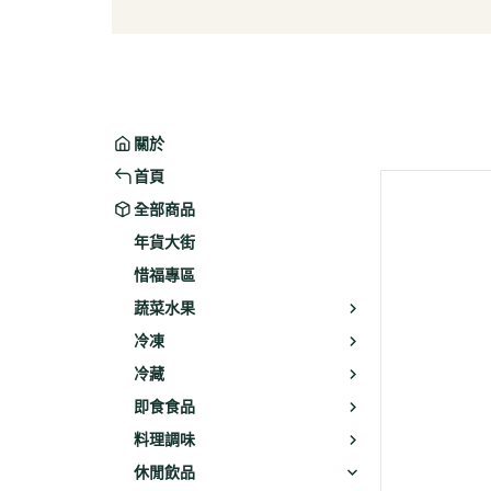
葉菜/生菜/根莖
冰淇
菇菌
麵/餅
水果
包子/
微波/
關於
植物
首頁
冷凍
全部商品
素火腿
年貨大街
素食炸
惜福專區
素火
蔬菜水果
調理品
冷凍
冷藏
即食食品
料理調味
休閒飲品