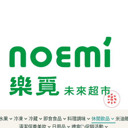
水果
冷凍
冷藏
即食食品
料理調味
休閒飲品
米油
清潔保養美妝
日用品
禮盒
促銷活動