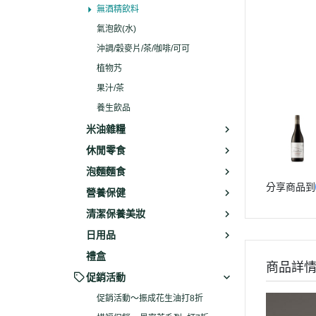
無酒精飲料
氣泡飲(水)
沖調/穀麥片/茶/咖啡/可可
植物艿
果汁/茶
養生飲品
米油雜糧
休閒零食
泡麵麵食
分享商品到
營養保健
清潔保養美妝
日用品
禮盒
商品詳
促銷活動
促銷活動～振成花生油打8折