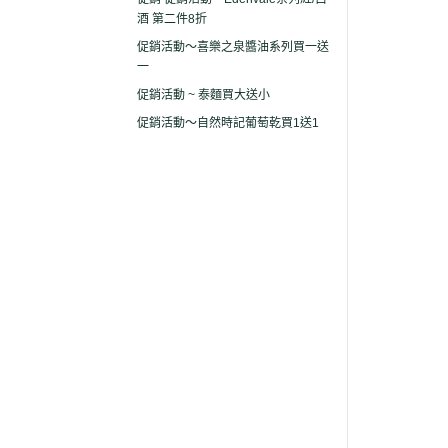
酒 第二件8折
促銷活動～喜樂之泉醬油系列買一送
一
促銷活動 ~ 泰麵買大送小
促銷活動～自然時記葡萄乾買1送1