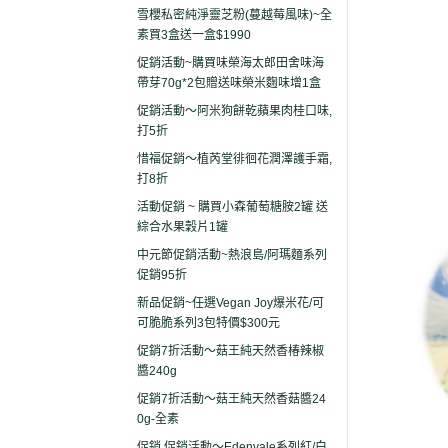
雪櫻私密純淨靈芝粉(蔓越莓風味)~全
素買3盒送一盒$1990
促銷活動~購買味榮海太郎田舍味海
帶芽70g*2包贈送味榮米麴味增1盒
促銷活動～阿米狗餅乾蘋果肉桂口味,
打5折
惜福促銷～植芮堂徘徊花潤澤護手霜,
打8折
活動促銷 ~ 購買小森葡萄糖胺2罐 送
綜合水果穀片1罐
中元節促銷活動~熱浪島/阿瑪麵系列
促銷95折
新品促銷~任選Vegan Joy爆米花/可
可脆脆系列3包特價$300元
促銷7折活動～菇王純天然香椿辣椒
醬240g
促銷7折活動～菇王純天然香菇醬24
0g-全素
促銷 促銷活動～Edenvale系列紅/白