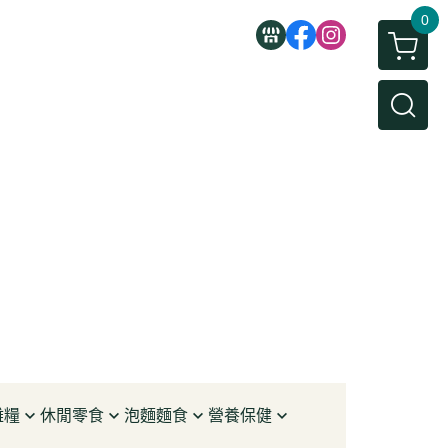
0
雜糧
休閒零食
泡麵麵食
營養保健