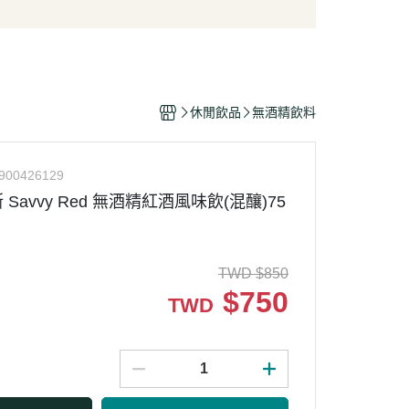
/酥脆點心
麵條/米粉/冬粉
營養品
/巧克力
義大利麵
嬰幼兒食品
片
泡麵/方便麵
乾/豆干/蒟蒻
拌飯/粥
休閒飲品
無酒精飲料
/堅果/果乾/蜜餞/海苔
900426129
斯 Savvy Red 無酒精紅酒風味飲(混釀)75
TWD
$
850
$
750
TWD