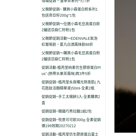
惜福促銷 ~ 曼寧茶系列~打7折
父親節促銷~ 購買小森蛋白粉系列1
包送奇亞籽200g*1包
父親節促銷～任選小森毛豆高蛋白飲
2罐送亞麻仁籽粉1包
父親節促銷活動～EDENVALE氣泡
紅葡萄飲，夏凡白酒風味飲88折
父親節促銷～購買小森毛豆高蛋白粉
2罐送亞麻仁籽粉1包
促銷活動-植芮堂純素仿生膠原蛋白Pl
us⁺ (熱帶水果茶風味)買3件5折
促銷促銷~植芮堂永夜曙光熬夜肌( 九
花胜肽活顏精華液)50ml-全素2瓶
促銷促銷~手工太陽餅3入-全素購買2
盒
促銷促銷~韓國巧秀拉麵1組2包
促銷促銷~悅意可可飲300g-全素促銷
價199效期20270212
促銷活動~植芮堂仿生膠原蛋白富士