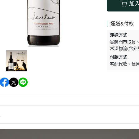
促銷促銷~植芮堂永夜曙光熬夜
加
肌( 九花胜肽活顏精華液)50ml-全
素2瓶
運送&付款
促銷促銷~手工太陽餅3入-全素
運送方式
購買2盒
實體門市取貨
促銷促銷~韓國巧秀拉麵1組2包
常溫物流(含外
促銷促銷~悅意可可飲300g-全素
付款方式
促銷價199效期20270212
宅配代收
信
促銷活動~植芮堂仿生膠原蛋白
富士雪櫻私密純淨靈芝粉(蔓越莓
風味)~全素買3盒送一盒$1990
促銷活動~購買味榮海太郎田舍
味海帶芽70g*2包贈送味榮米麴
味增1盒
情
促銷活動～阿米狗餅乾蘋果肉桂
口味,打5折