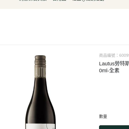
淋
豆製品/蒟蒻
泡菜/涼拌
調理包/咖哩
無酒精飲料
五穀雜糧
餅乾
清潔用品
容器具
促銷活動～振成花生油打8折
皮/披薩/糕點
優(格)酪乳/豆米漿
調理包
罐頭/醃製品
氣泡飲(水)
南北雜貨
糖果
保養品
居家清潔
惜福促銷 ~ 曼寧茶系列~打7折
水餃/鍋貼
純素奶油/起司/沙拉醬
麵包/包子/饅頭
調味粉(醬)/辛香料
沖調/穀麥片/茶/咖啡/可可
烘焙粉類
洋芋
彩妝品
寵物用品
父親節促銷~ 購買小森蛋白粉系
即食加熱/粽子
調理/湯品/即食加熱
抓餅/粽子/糕
醬(香)油/鹽/糖/醋
植物艿
食用油品
素肉
列1包送奇亞籽200g*1包
肉/天貝
茶飲品
水餃/餛飩/鍋貼
湯底/即食湯品
果汁/茶
零食
父親節促銷～任選小森毛豆高蛋
蔬菜
醃漬品
冷凍點心/湯圓
素鬆
養生飲品
白飲2罐送亞麻仁籽粉1包
商品編號：
6009
/香腸/素肉(排)/素旦
素香鬆
果醬/抹醬
Lautus勞特
父親節促銷活動～EDENVALE
(烤)物
高湯/湯底
0ml-全素
氣泡紅葡萄飲，夏凡白酒風味飲
鍋料/豆製品/蒟蒻
蒟蒻
88折
(醬)/湯底/湯品
父親節促銷～購買小森毛豆高蛋
白粉2罐送亞麻仁籽粉1包
促銷活動-植芮堂純素仿生膠原蛋
白Plus⁺ (熱帶水果茶風味)買3件5
數量
折