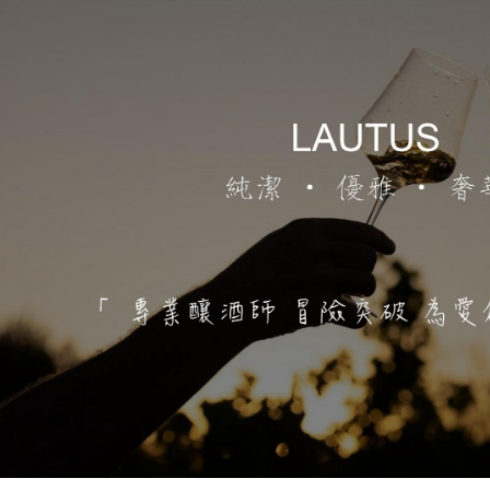
惜福促銷～植芮堂徘徊花潤澤護
手霜,打8折
活動促銷 ~ 購買小森葡萄糖胺2
罐 送綜合水果穀片1罐
中元節促銷活動~熱浪島/阿瑪麵
系列 促銷95折
新品促銷~任選Vegan Joy爆米
花/可可脆脆系列3包特價$300元
促銷7折活動～菇王純天然香椿
辣椒醬240g
促銷7折活動～菇王純天然香菇
醬240g-全素
促銷 促銷活動～Edenvale系列
紅/白酒 第二件8折
促銷活動～喜樂之泉醬油系列買