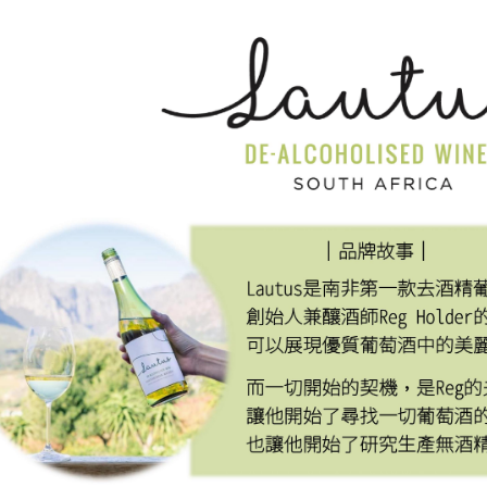
一送一
促銷活動 ~ 泰麵買大送小
促銷活動～自然時記葡萄乾買1
送1