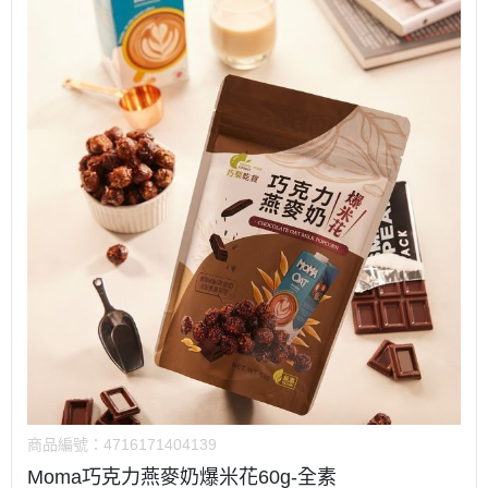
商品編號：
4716171404139
Moma巧克力燕麥奶爆米花60g-全素