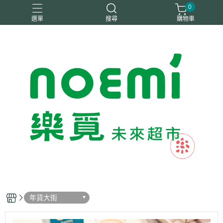
0
選單
搜尋
購物車
#惜福
惜福
梧宇
稑禎
自然思維
年貨大街