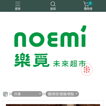
0
選單
搜尋
購物車
#惜福
惜福
梧宇
稑禎
自然思維
冷凍
麵/餅皮/披薩/糕點