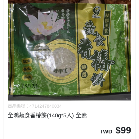
商品編號：
4714247840034
全鴻蔬食香椿餅(140g*5入)-全素
$
99
TWD