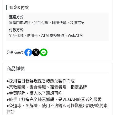
運送&付款
運送方式
實體門市取貨
貨到付款
國際快遞
冷凍宅配
付款方式
宅配代收
信用卡
ATM 虛擬帳號
WebATM
分享商品到
商品詳情
●採用當日新鮮現採香椿嫩葉製作而成
●宗教團體、素食餐廳、茹素者唯一指定品牌
●金黃酥脆，讓人吃了還想再吃
●純手工打造完全純素抓餅，是VEGAN純素者的最愛
●免退冰、免解凍，使用不沾鍋即可輕鬆煎出超好吃純素
抓餅