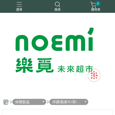
0
選單
搜尋
購物車
#惜福
惜福
梧宇
稑禎
自然思維
休閒飲品
沖調/穀麥片/茶/咖
啡/可可