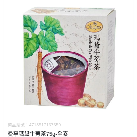
商品編號：
4713517167659
曼寧瑪黛牛蒡茶75g-全素