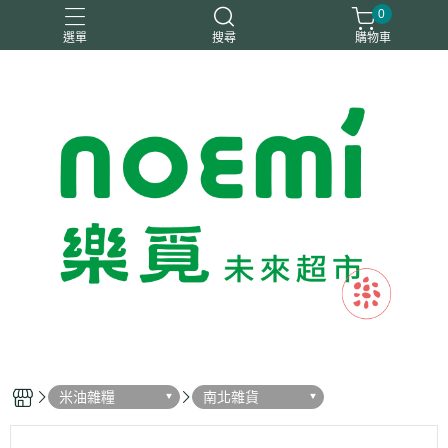
0
選單
搜尋
購物車
#惜福
惜福
梧宇
稑禎
自然思維
米油雜糧
南北雜貨