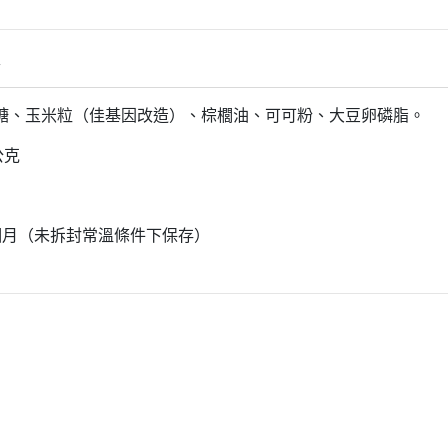
惜福促銷～植芮堂徘徊花潤澤護
手霜,打8折
情
活動促銷 ~ 購買小森葡萄糖胺2
罐 送綜合水果穀片1罐
糖、玉米粒（佳基因改造）、棕櫚油、可可粉、大豆卵磷脂。
中元節促銷活動~熱浪島/阿瑪麵
公克
系列 促銷95折
新品促銷~任選Vegan Joy爆米
花/可可脆脆系列3包特價$300元
個月（未拆封常溫條件下保存）
促銷7折活動～菇王純天然香椿
辣椒醬240g
促銷7折活動～菇王純天然香菇
醬240g-全素
促銷 促銷活動～Edenvale系列
紅/白酒 第二件8折
促銷活動～喜樂之泉醬油系列買