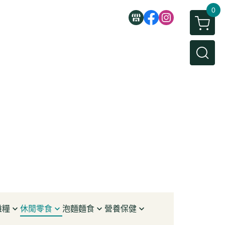
0
雜糧
休閒零食
泡麵麵食
營養保健