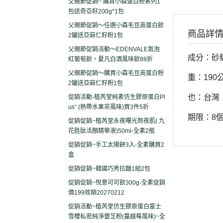
父親節促銷~ 購買小森蛋白粉系列1
包送奇亞籽200g*1包
父親節促銷～任選小森毛豆高蛋白飲
商品詳
2罐送亞麻仁籽粉1包
父親節促銷活動～EDENVALE氣泡
成分：砂
紅葡萄飲，夏凡白酒風味飲88折
父親節促銷～購買小森毛豆高蛋白粉
重：190
2罐送亞麻仁籽粉1包
也：台灣
促銷活動-植芮堂純素仿生膠原蛋白Pl
us⁺ (熱帶水果茶風味)買3件5折
期限：8
促銷促銷~植芮堂永夜曙光熬夜肌( 九
花胜肽活顏精華液)50ml-全素2瓶
促銷促銷~手工太陽餅3入-全素購買2
盒
促銷促銷~韓國巧秀拉麵1組2包
促銷促銷~悅意可可飲300g-全素促銷
價199效期20270212
促銷活動~植芮堂仿生膠原蛋白富士
雪櫻私密純淨靈芝粉(蔓越莓風味)~全