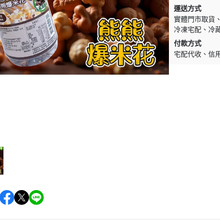
促銷促銷~植芮堂永夜曙光熬夜
運送方式
肌( 九花胜肽活顏精華液)50ml-全
實體門市取貨
素2瓶
冷凍宅配
冷
促銷促銷~手工太陽餅3入-全素
付款方式
宅配代收
信
購買2盒
促銷促銷~韓國巧秀拉麵1組2包
促銷促銷~悅意可可飲300g-全素
促銷價199效期20270212
促銷活動~植芮堂仿生膠原蛋白
富士雪櫻私密純淨靈芝粉(蔓越莓
風味)~全素買3盒送一盒$1990
促銷活動~購買味榮海太郎田舍
味海帶芽70g*2包贈送味榮米麴
味增1盒
促銷活動～阿米狗餅乾蘋果肉桂
口味,打5折