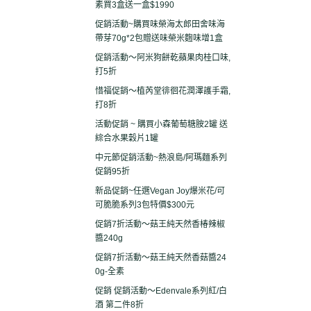
素買3盒送一盒$1990
促銷活動~購買味榮海太郎田舍味海
帶芽70g*2包贈送味榮米麴味增1盒
促銷活動～阿米狗餅乾蘋果肉桂口味,
打5折
惜福促銷～植芮堂徘徊花潤澤護手霜,
打8折
活動促銷 ~ 購買小森葡萄糖胺2罐 送
綜合水果穀片1罐
中元節促銷活動~熱浪島/阿瑪麵系列
促銷95折
新品促銷~任選Vegan Joy爆米花/可
可脆脆系列3包特價$300元
促銷7折活動～菇王純天然香椿辣椒
醬240g
促銷7折活動～菇王純天然香菇醬24
0g-全素
促銷 促銷活動～Edenvale系列紅/白
酒 第二件8折