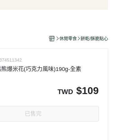
/酥脆點心
麵條/米粉/冬粉
營養品
/巧克力
義大利麵
嬰幼兒食品
片
泡麵/方便麵
乾/豆干/蒟蒻
拌飯/粥
休閒零食
餅乾/酥脆點心
/堅果/果乾/蜜餞/海苔
374511342
熊爆米花(巧克力風味)190g-全素
$
109
TWD
已售完