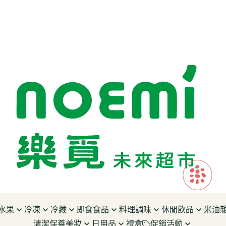
水果
冷凍
冷藏
即食食品
料理調味
休閒飲品
米油
清潔保養美妝
日用品
禮盒
促銷活動