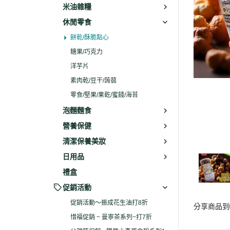
米油雜糧
休閒零食
餅乾/酥脆點心
糖果/巧克力
洋芋片
素肉乾/豆干/蒟蒻
零食/堅果/果乾/蜜餞/海苔
泡麵麵食
營養保健
清潔保養美妝
日用品
禮盒
促銷活動
促銷活動～振成花生油打8折
分享商品到
惜福促銷 ~ 曼寧茶系列~打7折