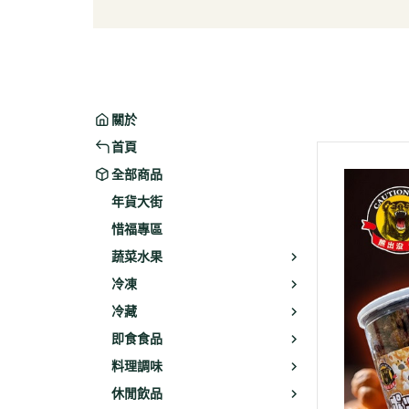
葉菜/生菜/根莖
冰淇
菇菌
麵/餅
水果
包子/
微波/
關於
植物
首頁
冷凍
全部商品
素火腿
年貨大街
素食炸
惜福專區
素火
蔬菜水果
調理品
冷凍
冷藏
即食食品
料理調味
休閒飲品