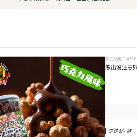
淋
豆製品/蒟蒻
泡菜/涼拌
調理包/咖哩
無酒精飲料
五穀雜糧
餅乾
清潔用品
容器具
促銷活動～振成花生油打8折
皮/披薩/糕點
優(格)酪乳/豆米漿
調理包
罐頭/醃製品
氣泡飲(水)
南北雜貨
糖果
保養品
居家清潔
惜福促銷 ~ 曼寧茶系列~打7折
水餃/鍋貼
純素奶油/起司/沙拉醬
麵包/包子/饅頭
調味粉(醬)/辛香料
沖調/穀麥片/茶/咖啡/可可
烘焙粉類
洋芋
彩妝品
寵物用品
父親節促銷~ 購買小森蛋白粉系
即食加熱/粽子
調理/湯品/即食加熱
抓餅/粽子/糕
醬(香)油/鹽/糖/醋
植物艿
食用油品
素肉
列1包送奇亞籽200g*1包
肉/天貝
茶飲品
水餃/餛飩/鍋貼
湯底/即食湯品
果汁/茶
零食
父親節促銷～任選小森毛豆高蛋
蔬菜
醃漬品
冷凍點心/湯圓
素鬆
養生飲品
白飲2罐送亞麻仁籽粉1包
商品編號：
4710
/香腸/素肉(排)/素旦
素香鬆
果醬/抹醬
熊出沒注意熊
父親節促銷活動～EDENVALE
(烤)物
高湯/湯底
氣泡紅葡萄飲，夏凡白酒風味飲
鍋料/豆製品/蒟蒻
蒟蒻
88折
(醬)/湯底/湯品
父親節促銷～購買小森毛豆高蛋
白粉2罐送亞麻仁籽粉1包
促銷活動-植芮堂純素仿生膠原蛋
白Plus⁺ (熱帶水果茶風味)買3件5
折
運送&付款