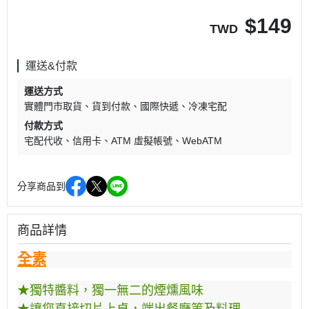
$
149
TWD
運送&付款
運送方式
實體門市取貨
貨到付款
國際快遞
冷凍宅配
付款方式
宅配代收
信用卡
ATM 虛擬帳號
WebATM
分享商品到
商品詳情
全素
★獨特醬料，獨一無二的煙燻風味
★讓您直接切片上桌，端出餐廳等及料理