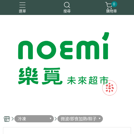
0
選單
搜尋
購物車
#惜福
惜福
梧宇
稑禎
自然思維
冷凍
微波/即食加熱/粽子