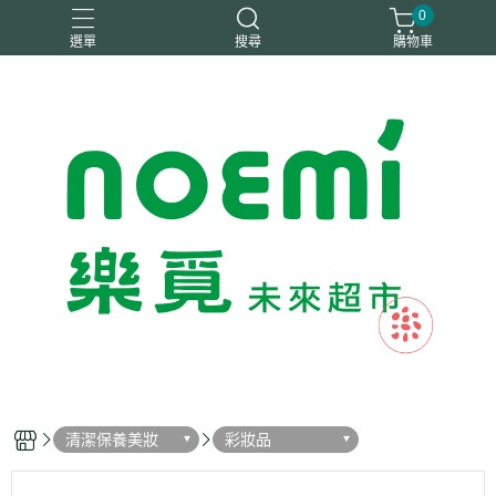
0
選單
搜尋
購物車
#惜福
惜福
梧宇
稑禎
自然思維
清潔保養美妝
彩妝品