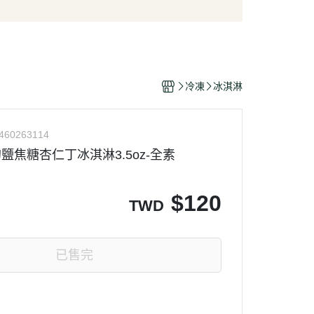
/酥脆點心
麵條/米粉/冬粉
營養品
/巧克力
義大利麵
嬰幼兒食品
片
泡麵/方便麵
乾/豆干/蒟蒻
拌飯/粥
冷凍
冰淇淋
/堅果/果乾/蜜餞/海苔
460263114
的鹽焦糖杏仁丁冰淇淋3.5oz-全素
$
120
TWD
已售完