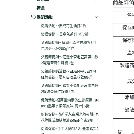
商品詳
禮盒
名
促銷活動
促銷活動～振成花生油打8折
保存
惜福促銷 ~ 曼寧茶系列~打7折
保存
父親節促銷~ 購買小森蛋白粉系列1
包送奇亞籽200g*1包
產
父親節促銷～任選小森毛豆高蛋白飲
2罐送亞麻仁籽粉1包
製造
父親節促銷活動～EDENVALE氣泡
紅葡萄飲，夏凡白酒風味飲88折
成
父親節促銷～購買小森毛豆高蛋白粉
2罐送亞麻仁籽粉1包
添
促銷活動-植芮堂純素仿生膠原蛋白Pl
us⁺ (熱帶水果茶風味)買3件5折
過
促銷促銷~植芮堂永夜曙光熬夜肌( 九
花胜肽活顏精華液)50ml-全素2瓶
促銷促銷~手工太陽餅3入-全素購買2
衛