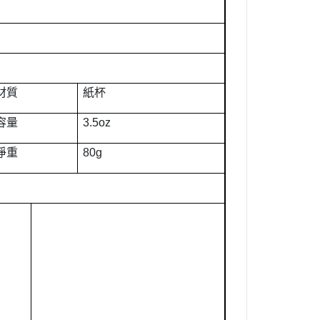
材質
紙杯
容量
3.5oz
淨重
80g