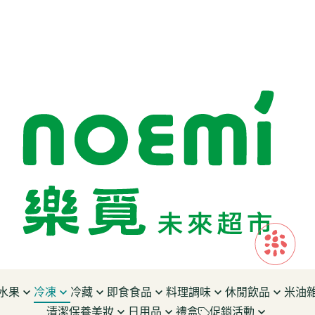
水果
冷凍
冷藏
即食食品
料理調味
休閒飲品
米油
清潔保養美妝
日用品
禮盒
促銷活動