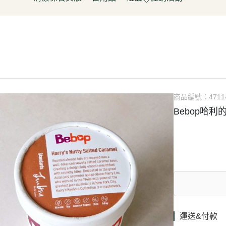
淋
豆製品/蒟蒻
泡菜/涼拌
調理包/咖哩
無酒精飲料
五穀雜糧
餅乾
清潔用品
容器具
促銷活動～振成花生油打8折
皮/披薩/糕點
優(格)酪乳/豆米漿
調理包
罐頭/醃製品
氣泡飲(水)
南北雜貨
糖果
保養品
居家清潔
惜福促銷 ~ 曼寧茶系列~打7折
水餃/鍋貼
純素奶油/起司/沙拉醬
麵包/包子/饅頭
調味粉(醬)/辛香料
沖調/穀麥片/茶/咖啡/可可
烘焙粉類
洋芋
彩妝品
寵物用品
父親節促銷~ 購買小森蛋白粉系
即食加熱/粽子
調理/湯品/即食加熱
抓餅/粽子/糕
醬(香)油/鹽/糖/醋
植物艿
食用油品
素肉
列1包送奇亞籽200g*1包
肉/天貝
茶飲品
水餃/餛飩/鍋貼
湯底/即食湯品
果汁/茶
零食
父親節促銷～任選小森毛豆高蛋
蔬菜
醃漬品
冷凍點心/湯圓
素鬆
養生飲品
白飲2罐送亞麻仁籽粉1包
商品編號：
4711
/香腸/素肉(排)/素旦
素香鬆
果醬/抹醬
Bebop哈利
父親節促銷活動～EDENVALE
(烤)物
高湯/湯底
氣泡紅葡萄飲，夏凡白酒風味飲
鍋料/豆製品/蒟蒻
蒟蒻
88折
(醬)/湯底/湯品
父親節促銷～購買小森毛豆高蛋
白粉2罐送亞麻仁籽粉1包
促銷活動-植芮堂純素仿生膠原蛋
白Plus⁺ (熱帶水果茶風味)買3件5
折
運送&付款