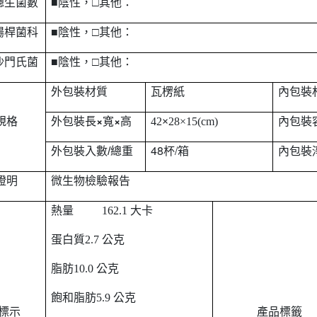
總生菌數
■陰性，□其他：
一送一
促銷活動 ~ 泰麵買大送小
腸桿菌科
■陰性，□其他：
促銷活動～自然時記葡萄乾買1
沙門氏菌
■陰性，□其他：
送1
外包裝材質
瓦楞紙
內包裝
×
×
規格
外包裝長
寬
高
42
×
28×15(cm)
內包裝
48
/
外包裝入數
/
總重
杯
箱
內包裝
證明
微生物檢驗報告
熱量
162.1
大卡
蛋白質
2.7
公克
脂肪
10.0
公克
飽和脂肪
5.9
公克
標示
產品標籤