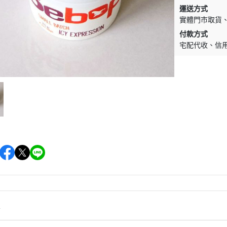
促銷促銷~植芮堂永夜曙光熬夜
運送方式
肌( 九花胜肽活顏精華液)50ml-全
實體門市取貨
素2瓶
付款方式
促銷促銷~手工太陽餅3入-全素
宅配代收
信
購買2盒
促銷促銷~韓國巧秀拉麵1組2包
促銷促銷~悅意可可飲300g-全素
促銷價199效期20270212
促銷活動~植芮堂仿生膠原蛋白
富士雪櫻私密純淨靈芝粉(蔓越莓
風味)~全素買3盒送一盒$1990
促銷活動~購買味榮海太郎田舍
味海帶芽70g*2包贈送味榮米麴
味增1盒
促銷活動～阿米狗餅乾蘋果肉桂
情
口味,打5折