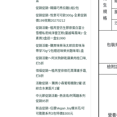
盒
生
促銷促銷~韓國巧秀拉麵1組2包
規
促銷促銷~悅意可可飲300g-全素促銷
格
價199效期20270212
促銷活動~植芮堂仿生膠原蛋白富士
雪櫻私密純淨靈芝粉(蔓越莓風味)~全
素買3盒送一盒$1990
包裝
促銷活動~購買味榮海太郎田舍味海
帶芽70g*2包贈送味榮米麴味增1盒
促銷活動～阿米狗餅乾蘋果肉桂口味,
打5折
檢附
惜福促銷～植芮堂徘徊花潤澤護手霜,
打8折
活動促銷 ~ 購買小森葡萄糖胺2罐 送
綜合水果穀片1罐
中元節促銷活動~熱浪島/阿瑪麵系列
促銷95折
新品促銷~任選Vegan Joy爆米花/可
可脆脆系列3包特價$300元
營養