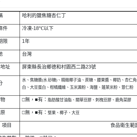
情
惜福促銷～植芮堂徘徊花潤澤護
手霜,打8折
稱
哈利的鹽焦糖杏仁丁
活動促銷 ~ 購買小森葡萄糖胺2
℃
條件
冷凍
-18
以下
罐 送綜合水果穀片1罐
期限
1
年
中元節促銷活動~熱浪島/阿瑪麵
系列 促銷95折
地
台灣
新品促銷~任選Vegan Joy爆米
商地址
屏東縣長治鄉德和村園西二路
23
號
花/可可脆脆系列3包特價$300元
促銷7折活動～菇王純天然香椿
水、焦糖漿
(
水
.
砂糖
)
、精緻椰子油、蔗糖、腰果醬、椰奶、杏仁角
分
辣椒醬240g
白、大豆蛋白、柑橘纖維、玉米澱粉、海鹽、蓬萊米粉、薏仁粉
促銷7折活動～菇王純天然香菇
加物
□
無，
■
有
：
脂肪酸甘油脂、關華豆膠、刺槐豆膠、鹿角菜膠
醬240g-全素
敏原
□
無，
■
有
：
堅果、椰子、大豆
促銷 促銷活動～Edenvale系列
紅/白酒 第二件8折
項目
食品衛生範
促銷活動～喜樂之泉醬油系列買