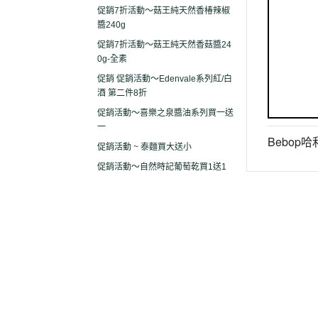
促銷7折活動～菇王純天然香椿辣椒
醬240g
促銷7折活動～菇王純天然香菇醬24
0g-全素
促銷 促銷活動～Edenvale系列紅/白
酒 第二件8折
促銷活動～喜樂之泉醬油系列買一送
一
Bebop
促銷活動 ~ 泰麵買大送小
促銷活動～自然時記葡萄乾買1送1
關於
全部商品
付款方式說明
現金積
聯絡我們
訂單查詢
寄送方式說明
隱私
部落格
訂單相關說明
售後服務說明