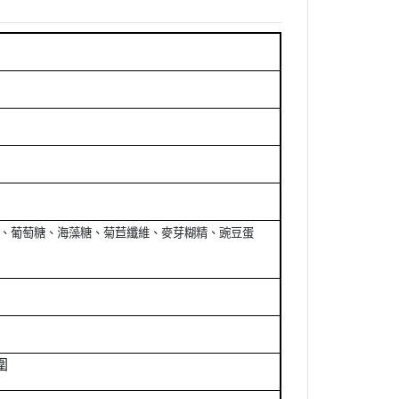
、葡萄糖、海藻糖、菊苣纖維、麥芽糊精、豌豆蛋
圍