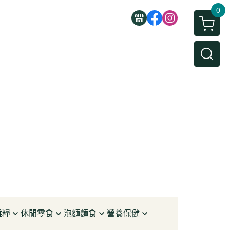
0
雜糧
休閒零食
泡麵麵食
營養保健