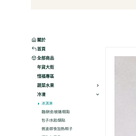
葉菜/生菜/根莖
冰淇
菇菌
麵/餅
水果
包子/
微波/
關於
植物
首頁
冷凍
全部商品
素火腿
年貨大街
素食炸
惜福專區
素火
蔬菜水果
調理品
冷凍
冰淇淋
麵/餅皮/披薩/糕點
包子/水餃/鍋貼
微波/即食加熱/粽子