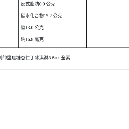
反式脂肪
0.0
公克
碳水化合物
15.2
公克
糖
13.0
公克
鈉
16.8
毫克
哈利的鹽焦糖杏仁丁冰淇淋3.5oz-全素
點規則
權條款