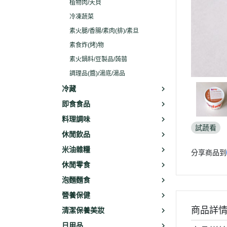
植物肉/天貝
冷凍蔬菜
素火腿/香腸/素肉(排)/素旦
素食炸(烤)物
素火鍋料/豆製品/蒟蒻
調理品(醬)/湯底/湯品
冷藏
即食食品
料理調味
試蔬看
休閒飲品
米油雜糧
分享商品到
休閒零食
泡麵麵食
營養保健
商品詳
清潔保養美妝
日用品