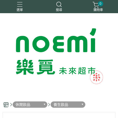
0
選單
搜尋
購物車
#惜福
惜福
梧宇
稑禎
自然思維
休閒飲品
養生飲品