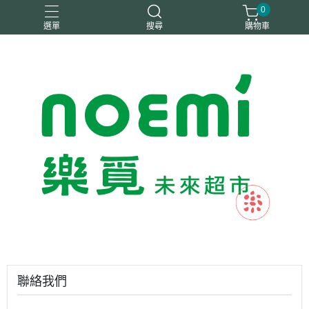
0
選單
搜尋
購物車
#惜福
惜福
梧宇
稑禎
自然思維
聯絡我們