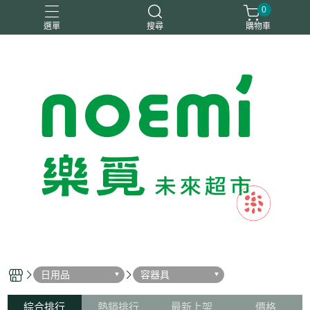
0
選單
搜尋
購物車
#惜福
惜福
梧宇
稑禎
自然思維
日用品
容器具
綜合排行
熱銷排行
最新上架
價格