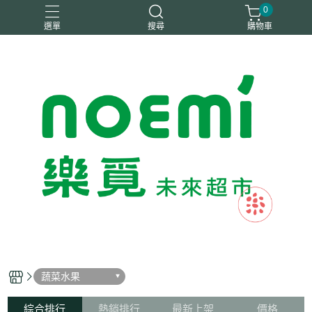
0
選單
搜尋
購物車
#惜福
惜福
梧宇
稑禎
自然思維
蔬菜水果
綜合排行
熱銷排行
最新上架
價格