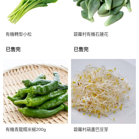
有機轉型小松
碧蘿村有機石蓮花
已售完
已售完
有機青龍糯米椒200g
碧蘿村葫蘆巴豆芽