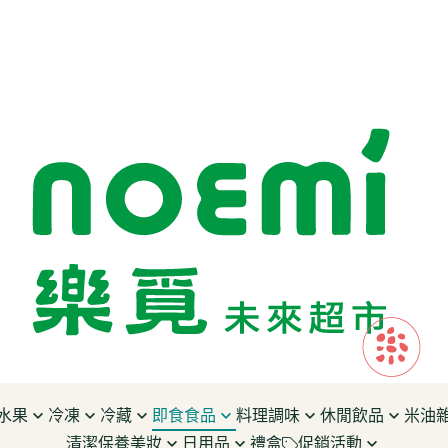
水果
冷凍
冷藏
即食食品
料理調味
休閒飲品
米油
清潔保養美妝
日用品
禮盒
促銷活動