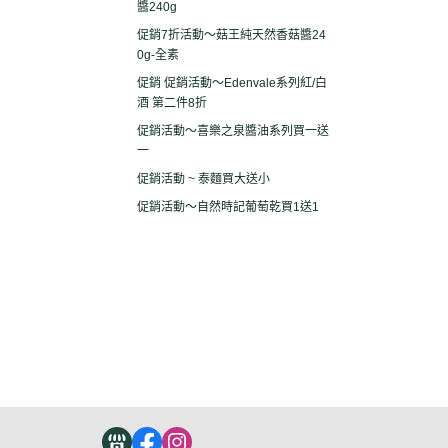
醬240g
促銷7折活動～菇王純天然香菇醬24
0g-全素
促銷 促銷活動～Edenvale系列紅/白
酒 第二件8折
促銷活動～喜樂之泉醬油系列買一送
一
促銷活動 ~ 泰麵買大送小
促銷活動～自然時記葡萄乾買1送1
關於
全部商品
付款方式說明
現金積
聯絡我們
訂單查詢
寄送方式說明
隱私
部落格
訂單相關說明
售後服務說明