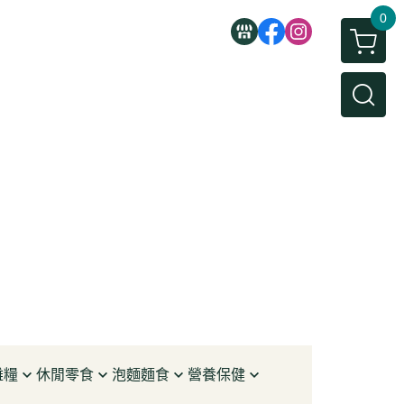
0
雜糧
休閒零食
泡麵麵食
營養保健