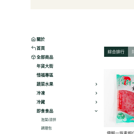
葉菜/生菜/根莖
冰淇
菇菌
麵/餅
水果
包子/
微波/
關於
植物
首頁
綜合排行
冷凍
全部商品
素火腿
年貨大街
素食炸
惜福專區
素火
蔬菜水果
調理品
冷凍
冷藏
即食食品
泡菜/涼拌
調理包
優鮮一族素蝦