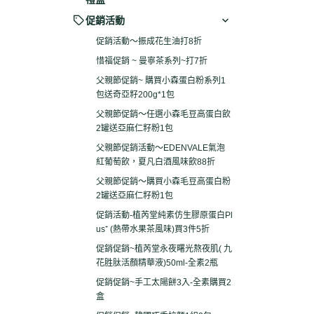
促銷活動
促銷活動～振成花生油打8折
惜福促銷 ~ 曼寧茶系列~打7折
父親節促銷~ 購買小森蛋白粉系列1
包送奇亞籽200g*1包
父親節促銷～任選小森毛豆高蛋白飲
2罐送亞麻仁籽粉1包
父親節促銷活動～EDENVALE氣泡
紅葡萄飲，夏凡白酒風味飲88折
父親節促銷～購買小森毛豆高蛋白粉
2罐送亞麻仁籽粉1包
促銷活動-植芮堂純素仿生膠原蛋白Pl
us⁺ (熱帶水果茶風味)買3件5折
促銷促銷~植芮堂永夜曙光熬夜肌( 九
花胜肽活顏精華液)50ml-全素2瓶
促銷促銷~手工太陽餅3入-全素購買2
盒