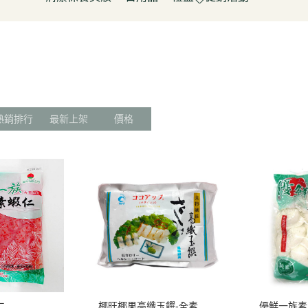
淋
豆製品/蒟蒻
泡菜/涼拌
調理包/咖哩
無酒精飲料
五穀雜糧
餅乾
清潔用品
容器具
促銷活動～振成花生油打8折
皮/披薩/糕點
優(格)酪乳/豆米漿
調理包
罐頭/醃製品
氣泡飲(水)
南北雜貨
糖果
保養品
居家清潔
惜福促銷 ~ 曼寧茶系列~打7折
水餃/鍋貼
純素奶油/起司/沙拉醬
麵包/包子/饅頭
調味粉(醬)/辛香料
沖調/穀麥片/茶/咖啡/可可
烘焙粉類
洋芋
彩妝品
寵物用品
父親節促銷~ 購買小森蛋白粉系
即食加熱/粽子
調理/湯品/即食加熱
抓餅/粽子/糕
醬(香)油/鹽/糖/醋
植物艿
食用油品
素肉
列1包送奇亞籽200g*1包
肉/天貝
茶飲品
水餃/餛飩/鍋貼
湯底/即食湯品
果汁/茶
零食
父親節促銷～任選小森毛豆高蛋
熱銷排行
最新上架
價格
蔬菜
醃漬品
冷凍點心/湯圓
素鬆
養生飲品
白飲2罐送亞麻仁籽粉1包
/香腸/素肉(排)/素旦
素香鬆
果醬/抹醬
父親節促銷活動～EDENVALE
(烤)物
高湯/湯底
氣泡紅葡萄飲，夏凡白酒風味飲
鍋料/豆製品/蒟蒻
蒟蒻
88折
(醬)/湯底/湯品
父親節促銷～購買小森毛豆高蛋
白粉2罐送亞麻仁籽粉1包
促銷活動-植芮堂純素仿生膠原蛋
白Plus⁺ (熱帶水果茶風味)買3件5
折
仁
椰旺椰果高纖玉饌-全素
優鮮一族素腱