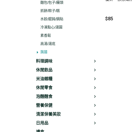
麵包/包子/饅頭
抓餅/粽子/糕
$85
水餃/餛飩/鍋貼
冷凍點心/湯圓
素香鬆
高湯/湯底
蒟蒻
料理調味
休閒飲品
米油雜糧
休閒零食
泡麵麵食
營養保健
清潔保養美妝
日用品
禮盒