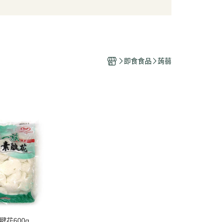
/酥脆點心
麵條/米粉/冬粉
營養品
/巧克力
義大利麵
嬰幼兒食品
片
泡麵/方便麵
乾/豆干/蒟蒻
拌飯/粥
即食食品
蒟蒻
/堅果/果乾/蜜餞/海苔
花600g