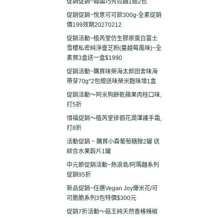
促銷促銷~韓國巧秀拉麵1組2包
促銷促銷~悅意可可飲300g-全素促銷
價199效期20270212
促銷活動~植芮堂仿生膠原蛋白富士
雪櫻私密純淨靈芝粉(蔓越莓風味)~全
素買3盒送一盒$1990
促銷活動~購買味榮海太郎田舍味海
帶芽70g*2包贈送味榮米麴味增1盒
促銷活動～阿米狗餅乾蘋果肉桂口味,
打5折
惜福促銷～植芮堂徘徊花潤澤護手霜,
打8折
活動促銷 ~ 購買小森葡萄糖胺2罐 送
綜合水果穀片1罐
中元節促銷活動~熱浪島/阿瑪麵系列
促銷95折
新品促銷~任選Vegan Joy爆米花/可
可脆脆系列3包特價$300元
促銷7折活動～菇王純天然香椿辣椒