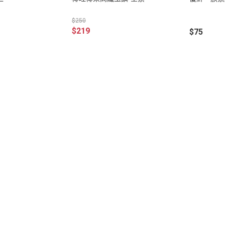
促銷促銷~植芮堂永夜曙光熬夜
肌( 九花胜肽活顏精華液)50ml-全
$250
素2瓶
$219
$75
促銷促銷~手工太陽餅3入-全素
購買2盒
促銷促銷~韓國巧秀拉麵1組2包
促銷促銷~悅意可可飲300g-全素
促銷價199效期20270212
促銷活動~植芮堂仿生膠原蛋白
富士雪櫻私密純淨靈芝粉(蔓越莓
風味)~全素買3盒送一盒$1990
促銷活動~購買味榮海太郎田舍
味海帶芽70g*2包贈送味榮米麴
味增1盒
促銷活動～阿米狗餅乾蘋果肉桂
口味,打5折