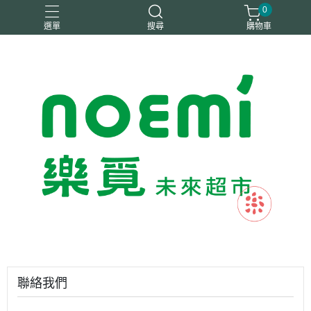
0
選單
搜尋
購物車
#惜福
惜福
梧宇
稑禎
自然思維
聯絡我們