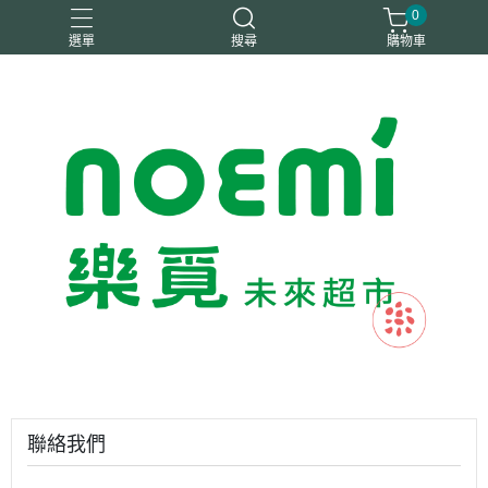
0
選單
搜尋
購物車
#惜福
惜福
梧宇
稑禎
自然思維
聯絡我們