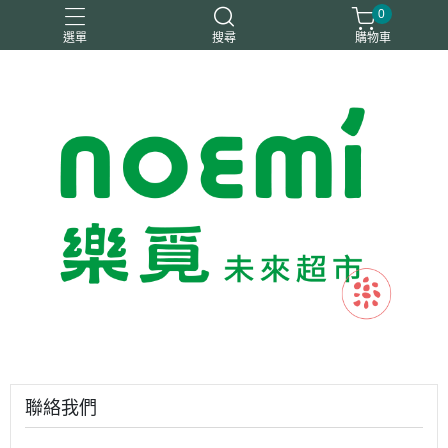
0
選單
搜尋
購物車
#惜福
惜福
梧宇
稑禎
自然思維
聯絡我們