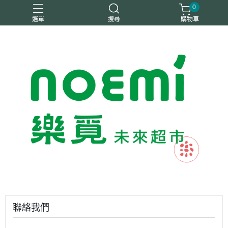
0
選單
搜尋
購物車
#惜福
惜福
梧宇
稑禎
自然思維
聯絡我們