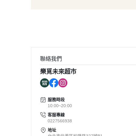
葉菜/生菜/根莖
冰淇
菇菌
麵/餅
水果
包子/
微波/
植物
冷凍
聯絡我們
素火腿
樂覓未來超市
素食炸
素火
調理品
服務時段
10:00~20:00
客服專線
0227566938
地址