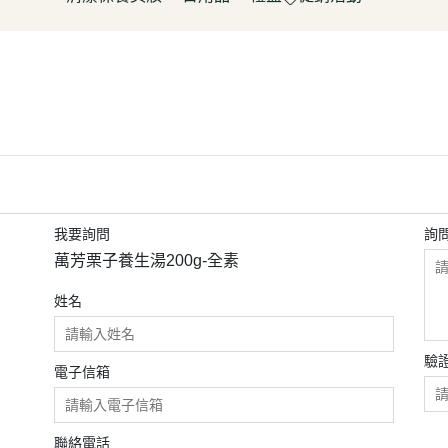
淋
豆製品/蒟蒻
泡菜/涼拌
調理包/咖哩
無酒精飲料
五穀雜糧
餅乾
清潔用品
容器具
促銷活動～振成花生油打8折
皮/披薩/糕點
優(格)酪乳/豆米漿
調理包
罐頭/醃製品
氣泡飲(水)
南北雜貨
糖果
保養品
居家清潔
惜福促銷 ~ 曼寧茶系列~打7折
水餃/鍋貼
純素奶油/起司/沙拉醬
麵包/包子/饅頭
調味粉(醬)/辛香料
沖調/穀麥片/茶/咖啡/可可
烘焙粉類
洋芋
彩妝品
寵物用品
父親節促銷~ 購買小森蛋白粉系
即食加熱/粽子
調理/湯品/即食加熱
抓餅/粽子/糕
醬(香)油/鹽/糖/醋
植物艿
食用油品
素肉
列1包送奇亞籽200g*1包
肉/天貝
茶飲品
水餃/餛飩/鍋貼
湯底/即食湯品
果汁/茶
零食
父親節促銷～任選小森毛豆高蛋
蔬菜
醃漬品
冷凍點心/湯圓
素鬆
養生飲品
白飲2罐送亞麻仁籽粉1包
/香腸/素肉(排)/素旦
素香鬆
果醬/抹醬
父親節促銷活動～EDENVALE
我要詢問
詢
(烤)物
高湯/湯底
氣泡紅葡萄飲，夏凡白酒風味飲
萬芳栗子養生湯200g-全素
鍋料/豆製品/蒟蒻
蒟蒻
88折
姓名
(醬)/湯底/湯品
父親節促銷～購買小森毛豆高蛋
白粉2罐送亞麻仁籽粉1包
驗
促銷活動-植芮堂純素仿生膠原蛋
電子信箱
白Plus⁺ (熱帶水果茶風味)買3件5
折
聯絡電話