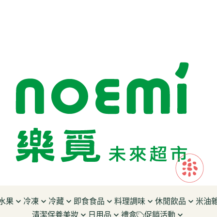
水果
冷凍
冷藏
即食食品
料理調味
休閒飲品
米油
清潔保養美妝
日用品
禮盒
促銷活動