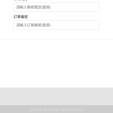
促銷促銷~植芮堂永夜曙光熬夜
肌( 九花胜肽活顏精華液)50ml-全
素2瓶
訂單編號
促銷促銷~手工太陽餅3入-全素
購買2盒
促銷促銷~韓國巧秀拉麵1組2包
促銷促銷~悅意可可飲300g-全素
促銷價199效期20270212
促銷活動~植芮堂仿生膠原蛋白
點規則
富士雪櫻私密純淨靈芝粉(蔓越莓
權條款
風味)~全素買3盒送一盒$1990
促銷活動~購買味榮海太郎田舍
味海帶芽70g*2包贈送味榮米麴
味增1盒
促銷活動～阿米狗餅乾蘋果肉桂
口味,打5折
公司名稱: 樂覓商行
統一編號: 88344536