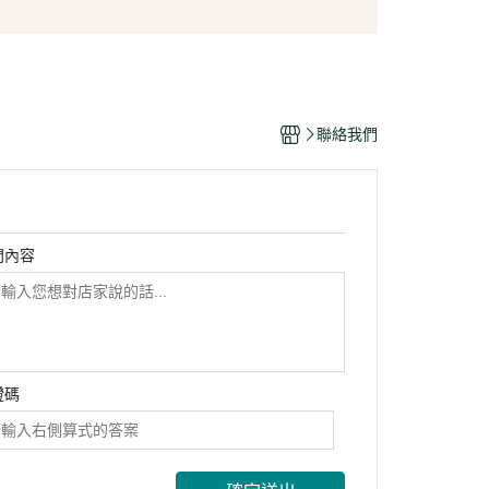
/酥脆點心
麵條/米粉/冬粉
營養品
/巧克力
義大利麵
嬰幼兒食品
片
泡麵/方便麵
乾/豆干/蒟蒻
拌飯/粥
聯絡我們
/堅果/果乾/蜜餞/海苔
問內容
證碼