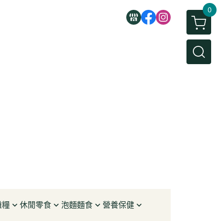
0
雜糧
休閒零食
泡麵麵食
營養保健