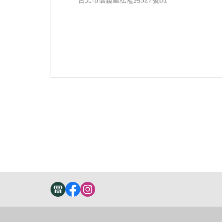
台北市信義區松隆路327號B1
關於
全部商品
付款方式說明
現金積
聯絡我們
訂單查詢
寄送方式說明
隱私
部落格
訂單相關說明
售後服務說明