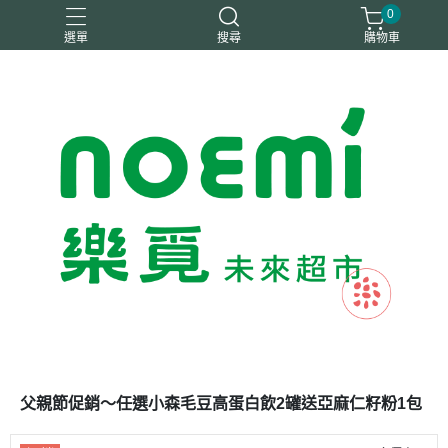
0
選單
搜尋
購物車
#惜福
惜福
梧宇
稑禎
自然思維
父親節促銷～任選小森毛豆高蛋白飲2罐送亞麻仁籽粉1包