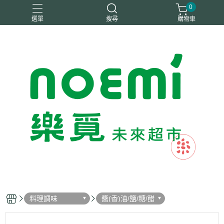
0
選單
搜尋
購物車
#惜福
惜福
梧宇
稑禎
自然思維
料理調味
醬(香)油/鹽/糖/醋