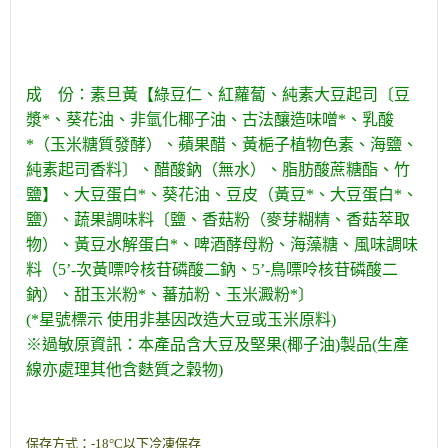
成 份：素旦黃【綠豆仁、紅蘿蔔、純素大豆起司〔豆
漿*、葵花油、非氫化椰子油、古法釀造味噌*、乳酸
*（玉米糖質發酵）、蘋果醋、黃梔子植物色素、海鹽、
純素起司香料〕、醋酸鈉（無水）、脂肪酸蔗糖酯、竹
鹽】、大豆蛋白*、葵花油、豆皮（黃豆*、大豆蛋白*、
鹽）、蔬果調味料〔鹽、香菇粉（麥芽糊精、香菇萃取
物）、黃豆水解蛋白*、啤酒酵母粉、海藻糖、風味調味
料（5’-次黃嘌呤核苷磷酸二鈉、5’-鳥嘌呤核苷磷酸二
鈉）、甜玉米粉*、蕃茄粉、玉米澱粉*〕
(*星號標示 使用非基因改造大豆或玉米原料)
※過敏原資訊：本產品含大豆及堅果(椰子油)製品(生產
線亦處理其他含麩質之穀物)
保存方式：-18°C以下冷凍保存