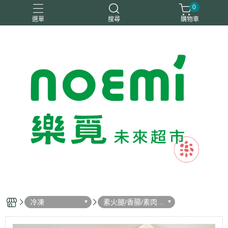
0
選單
搜尋
購物車
#惜福
惜福
梧宇
稑禎
自然思維
冷凍
素火腿/香腸/素肉
(排)/素旦