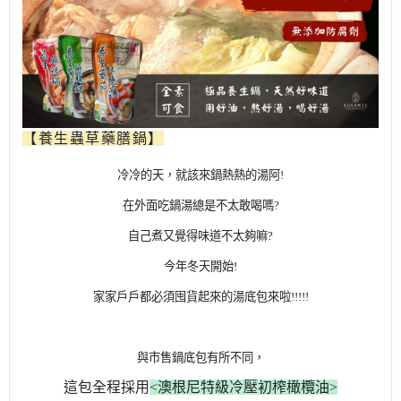
【養生蟲草藥膳鍋】
冷冷的天，就該來鍋熱熱的湯阿!
在外面吃鍋湯總是不太敢喝嗎?
自己煮又覺得味道不太夠嘛?
今年冬天開始!
家家戶戶都必須囤貨起來的湯底包來啦!!!!!
與市售鍋底包有所不同，
這包全程採用
<澳根尼特級冷壓初榨橄欖油>