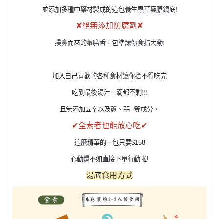
並添加多種中藥材製成
的這包養生蟲草藥膳鍋底!
✘絕無添加防腐劑✘
撲鼻而來的藥膳香，包準讓你食指大動!
加入自己喜歡的各種食材讓你捨不得吃完
吃到最後湯汁一滴都不剩!!!
且無添加五辛以及蔥、蒜...等成分，
✔全素者也能放心吃✔
這麼精華的一包只要$158
心動還不如直接下單行動啦!
湯底食用方式