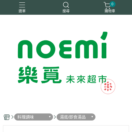
0
選單
搜尋
購物車
#惜福
惜福
梧宇
稑禎
自然思維
料理調味
湯底/即食湯品