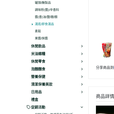
罐頭/醃製品
調味粉(醬)/辛香料
醬(香)油/鹽/糖/醋
湯底/即食湯品
素鬆
果醬/抹醬
休閒飲品
米油雜糧
休閒零食
分享商品到
泡麵麵食
營養保健
清潔保養美妝
日用品
商品詳
禮盒
促銷活動