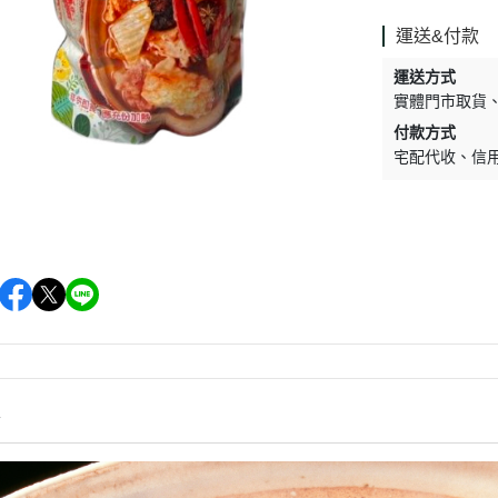
促銷促銷~植芮堂永夜曙光熬夜
肌( 九花胜肽活顏精華液)50ml-全
運送&付款
素2瓶
運送方式
促銷促銷~手工太陽餅3入-全素
實體門市取貨
購買2盒
付款方式
宅配代收
信
促銷促銷~韓國巧秀拉麵1組2包
促銷促銷~悅意可可飲300g-全素
促銷價199效期20270212
促銷活動~植芮堂仿生膠原蛋白
富士雪櫻私密純淨靈芝粉(蔓越莓
風味)~全素買3盒送一盒$1990
促銷活動~購買味榮海太郎田舍
味海帶芽70g*2包贈送味榮米麴
味增1盒
情
促銷活動～阿米狗餅乾蘋果肉桂
口味,打5折