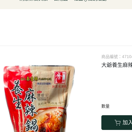
淋
豆製品/蒟蒻
泡菜/涼拌
調理包/咖哩
無酒精飲料
五穀雜糧
餅乾
清潔用品
容器具
促銷活動～振成花生油打8折
皮/披薩/糕點
優(格)酪乳/豆米漿
調理包
罐頭/醃製品
氣泡飲(水)
南北雜貨
糖果
保養品
居家清潔
惜福促銷 ~ 曼寧茶系列~打7折
水餃/鍋貼
純素奶油/起司/沙拉醬
麵包/包子/饅頭
調味粉(醬)/辛香料
沖調/穀麥片/茶/咖啡/可可
烘焙粉類
洋芋
彩妝品
寵物用品
父親節促銷~ 購買小森蛋白粉系
即食加熱/粽子
調理/湯品/即食加熱
抓餅/粽子/糕
醬(香)油/鹽/糖/醋
植物艿
食用油品
素肉
列1包送奇亞籽200g*1包
肉/天貝
茶飲品
水餃/餛飩/鍋貼
湯底/即食湯品
果汁/茶
零食
父親節促銷～任選小森毛豆高蛋
蔬菜
醃漬品
冷凍點心/湯圓
素鬆
養生飲品
白飲2罐送亞麻仁籽粉1包
商品編號：
4710
/香腸/素肉(排)/素旦
素香鬆
果醬/抹醬
大爺養生麻辣
父親節促銷活動～EDENVALE
(烤)物
高湯/湯底
氣泡紅葡萄飲，夏凡白酒風味飲
鍋料/豆製品/蒟蒻
蒟蒻
88折
(醬)/湯底/湯品
父親節促銷～購買小森毛豆高蛋
白粉2罐送亞麻仁籽粉1包
數量
促銷活動-植芮堂純素仿生膠原蛋
白Plus⁺ (熱帶水果茶風味)買3件5
加
折