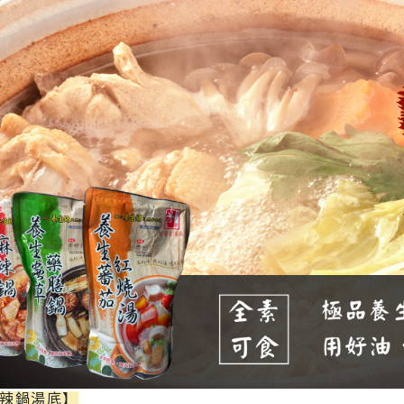
惜福促銷～植芮堂徘徊花潤澤護
手霜,打8折
活動促銷 ~ 購買小森葡萄糖胺2
罐 送綜合水果穀片1罐
中元節促銷活動~熱浪島/阿瑪麵
系列 促銷95折
新品促銷~任選Vegan Joy爆米
花/可可脆脆系列3包特價$300元
促銷7折活動～菇王純天然香椿
辣椒醬240g
促銷7折活動～菇王純天然香菇
醬240g-全素
促銷 促銷活動～Edenvale系列
紅/白酒 第二件8折
促銷活動～喜樂之泉醬油系列買
辣鍋湯底】