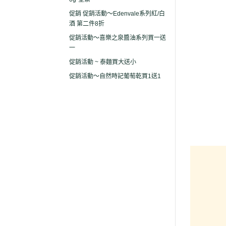
促銷 促銷活動～Edenvale系列紅/白
酒 第二件8折
促銷活動～喜樂之泉醬油系列買一送
一
促銷活動 ~ 泰麵買大送小
促銷活動～自然時記葡萄乾買1送1