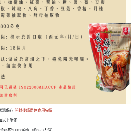
常溫保存,
開封後請盡速食用完畢
如以上附圖
盒搭配400cc的水（約2~3人份）