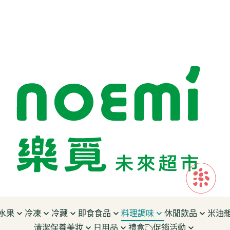
水果
冷凍
冷藏
即食食品
料理調味
休閒飲品
米油
清潔保養美妝
日用品
禮盒
促銷活動