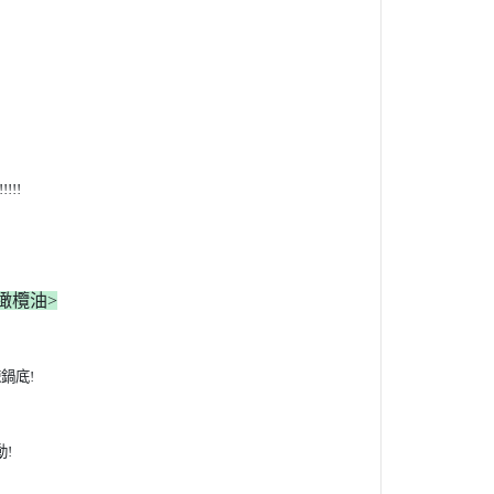
!!
橄欖油>
鍋底!
!