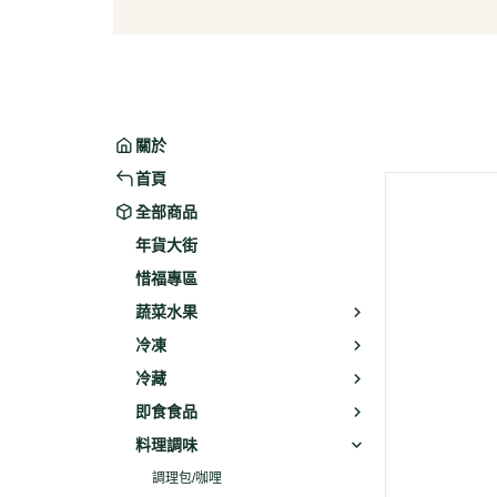
葉菜/生菜/根莖
冰淇
菇菌
麵/餅
水果
包子/
微波/
關於
植物
首頁
冷凍
全部商品
素火腿
年貨大街
素食炸
惜福專區
素火
蔬菜水果
調理品
冷凍
冷藏
即食食品
料理調味
調理包/咖哩