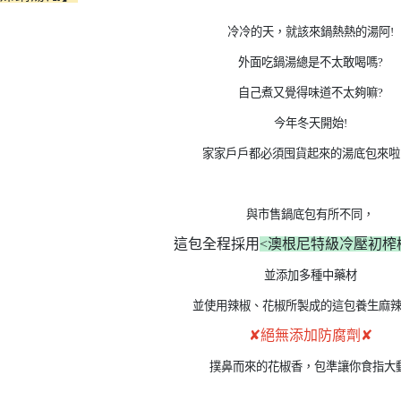
一送一
冷冷的天，就該來鍋熱熱的湯阿!
促銷活動 ~ 泰麵買大送小
外面吃鍋湯總是不太敢喝嗎?
促銷活動～自然時記葡萄乾買1
送1
自己煮又覺得味道不太夠嘛?
今年冬天開始!
家家戶戶都必須囤貨起來的湯底包來啦!!!
與市售鍋底包有所不同，
這包全程採用
<澳根尼特級冷壓初榨
並添加多種中藥材
並使用辣椒、花椒所製成的這包養生麻辣
✘絕無添加防腐劑✘
撲鼻而來的花椒香，包準讓你食指大動