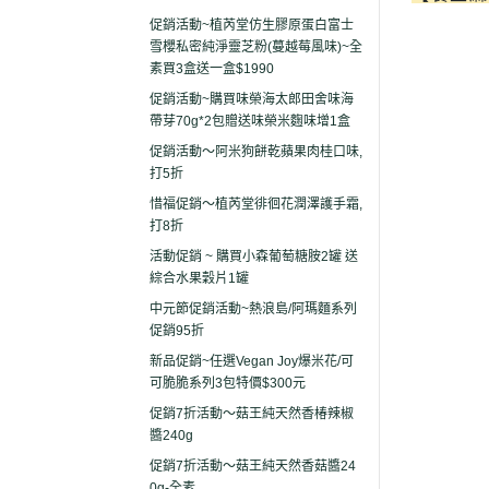
促銷活動~植芮堂仿生膠原蛋白富士
雪櫻私密純淨靈芝粉(蔓越莓風味)~全
素買3盒送一盒$1990
促銷活動~購買味榮海太郎田舍味海
帶芽70g*2包贈送味榮米麴味增1盒
促銷活動～阿米狗餅乾蘋果肉桂口味,
打5折
惜福促銷～植芮堂徘徊花潤澤護手霜,
打8折
活動促銷 ~ 購買小森葡萄糖胺2罐 送
綜合水果穀片1罐
中元節促銷活動~熱浪島/阿瑪麵系列
促銷95折
新品促銷~任選Vegan Joy爆米花/可
可脆脆系列3包特價$300元
促銷7折活動～菇王純天然香椿辣椒
醬240g
促銷7折活動～菇王純天然香菇醬24
0g-全素