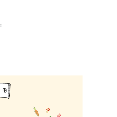
汁
!
，