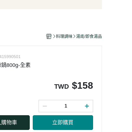
/酥脆點心
麵條/米粉/冬粉
營養品
/巧克力
義大利麵
嬰幼兒食品
片
泡麵/方便麵
乾/豆干/蒟蒻
拌飯/粥
料理調味
湯底/即食湯品
/堅果/果乾/蜜餞/海苔
415990501
鍋800g-全素
$
158
TWD
入購物車
立即購買