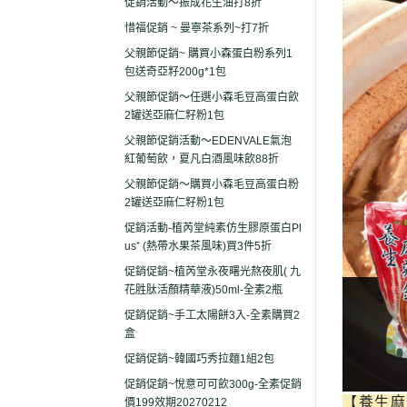
促銷活動～振成花生油打8折
惜福促銷 ~ 曼寧茶系列~打7折
父親節促銷~ 購買小森蛋白粉系列1
包送奇亞籽200g*1包
父親節促銷～任選小森毛豆高蛋白飲
2罐送亞麻仁籽粉1包
父親節促銷活動～EDENVALE氣泡
紅葡萄飲，夏凡白酒風味飲88折
父親節促銷～購買小森毛豆高蛋白粉
2罐送亞麻仁籽粉1包
促銷活動-植芮堂純素仿生膠原蛋白Pl
us⁺ (熱帶水果茶風味)買3件5折
促銷促銷~植芮堂永夜曙光熬夜肌( 九
花胜肽活顏精華液)50ml-全素2瓶
促銷促銷~手工太陽餅3入-全素購買2
盒
促銷促銷~韓國巧秀拉麵1組2包
促銷促銷~悅意可可飲300g-全素促銷
【養生麻
價199效期20270212