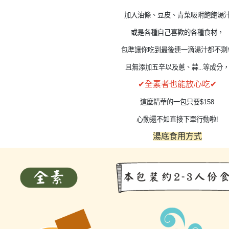
加入油條、豆皮
、
青菜吸附飽飽湯
或是各種
自己喜歡的各種食材，
包準讓你
吃到最後連
一滴
湯汁都不剩!!
且無添加五辛以及蔥、蒜...等成分
✔全素者也能放心吃✔
這麼精華的一包只要$158
心動還不如直接下單行動啦!
湯底食用方式