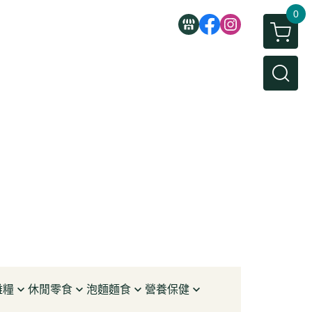
0
雜糧
休閒零食
泡麵麵食
營養保健