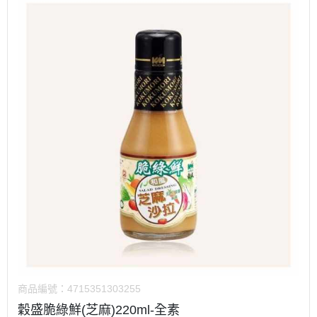
商品編號：
4715351303255
穀盛脆綠鮮(芝麻)220ml-全素