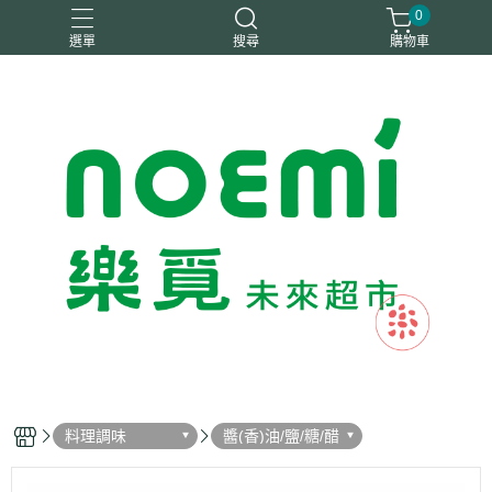
0
選單
搜尋
購物車
#惜福
惜福
梧宇
稑禎
自然思維
料理調味
醬(香)油/鹽/糖/醋