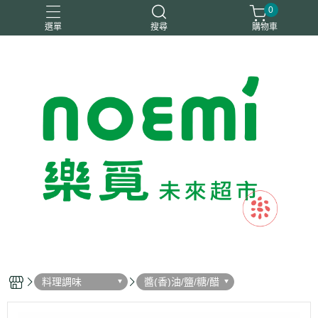
0
選單
搜尋
購物車
#惜福
惜福
梧宇
稑禎
自然思維
料理調味
醬(香)油/鹽/糖/醋