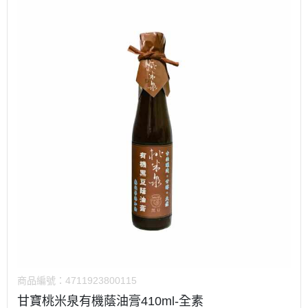
商品編號：
4711923800115
甘寶桃米泉有機蔭油膏410ml-全素