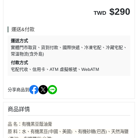
$
290
TWD
運送&付款
運送方式
實體門市取貨
貨到付款
國際快遞
冷凍宅配
冷藏宅配
常溫物流(含外島)
付款方式
宅配代收
信用卡
ATM 虛擬帳號
WebATM
分享商品到
商品詳情
品 名：有機黑豆蔭油膏
原 料：水、有機黑豆(中國、美國) 、有機砂糖(巴西)、天然海鹽