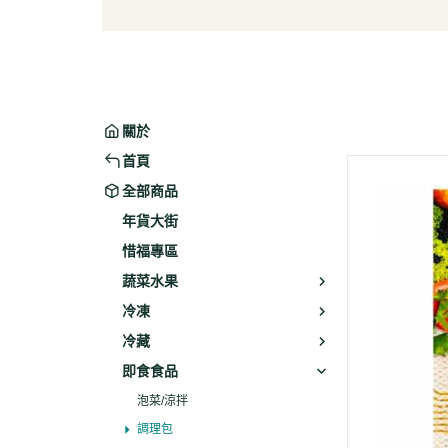
葉菜/生菜/根莖
冰淇
菇菌
麵/餅
水果
包子/
微波/
關於
植物
首頁
冷凍
全部商品
素火腿
年貨大街
素食炸
惜福專區
素火
蔬菜水果
調理品
冷凍
冷藏
即食食品
泡菜/涼拌
調理包