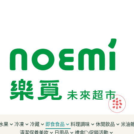
水果
冷凍
冷藏
即食食品
料理調味
休閒飲品
米油
清潔保養美妝
日用品
禮盒
促銷活動