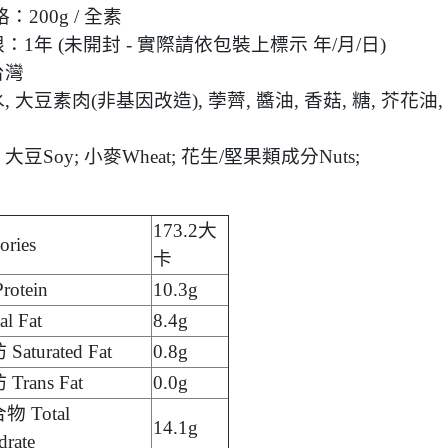
：200g / 全素
惜福促銷～植芮堂徘徊花潤澤護
：1年 (未開封 - 實際請依包裝上標示 年/月/日)
手霜,打8折
台灣
活動促銷 ~ 購買小森葡萄糖胺2
 大豆素肉(非基因改造), 荸薺, 醬油, 香菇, 糖, 芥花油,
罐 送綜合水果穀片1罐
中元節促銷活動~熱浪島/阿瑪麵
豆Soy; 小麥Wheat; 花生/堅果類成分Nuts;
系列 促銷95折
新品促銷~任選Vegan Joy爆米
花/可可脆脆系列3包特價$300元
173.2大
ries
促銷7折活動～菇王純天然香椿
卡
辣椒醬240g
otein
10.3g
促銷7折活動～菇王純天然香菇
l Fat
8.4g
醬240g-全素
aturated Fat
0.8g
促銷 促銷活動～Edenvale系列
rans Fat
0.0g
紅/白酒 第二件8折
 Total
14.1g
促銷活動～喜樂之泉醬油系列買
drate