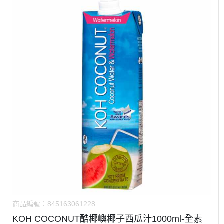
商品編號：
845163061228
KOH COCONUT酷椰嶼椰子西瓜汁1000ml-全素