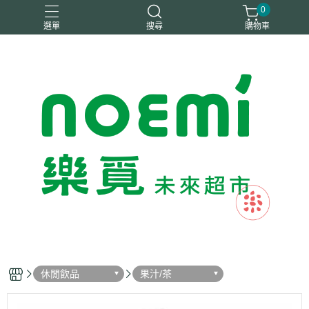
0
選單
搜尋
購物車
#惜福
惜福
梧宇
稑禎
自然思維
休閒飲品
果汁/茶