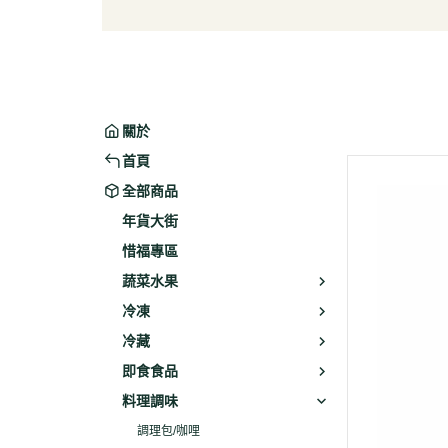
葉菜/生菜/根莖
冰淇
菇菌
麵/餅
水果
包子/
微波/
關於
植物
首頁
冷凍
全部商品
素火腿
年貨大街
素食炸
惜福專區
素火
蔬菜水果
調理品
冷凍
冷藏
即食食品
料理調味
調理包/咖哩