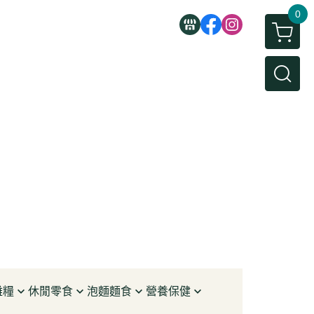
0
雜糧
休閒零食
泡麵麵食
營養保健