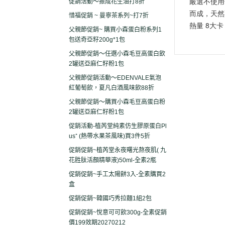
嚴選不使用
促銷活動～振成花生油打8折
而成，天然不
惜福促銷 ~ 曼寧茶系列~打7折
熱量 8大卡
父親節促銷~ 購買小森蛋白粉系列1
包送奇亞籽200g*1包
父親節促銷～任選小森毛豆高蛋白飲
2罐送亞麻仁籽粉1包
父親節促銷活動～EDENVALE氣泡
紅葡萄飲，夏凡白酒風味飲88折
父親節促銷～購買小森毛豆高蛋白粉
2罐送亞麻仁籽粉1包
促銷活動-植芮堂純素仿生膠原蛋白Pl
us⁺ (熱帶水果茶風味)買3件5折
促銷促銷~植芮堂永夜曙光熬夜肌( 九
花胜肽活顏精華液)50ml-全素2瓶
促銷促銷~手工太陽餅3入-全素購買2
盒
促銷促銷~韓國巧秀拉麵1組2包
促銷促銷~悅意可可飲300g-全素促銷
價199效期20270212