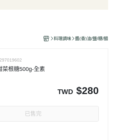
/酥脆點心
麵條/米粉/冬粉
營養品
/巧克力
義大利麵
嬰幼兒食品
片
泡麵/方便麵
乾/豆干/蒟蒻
拌飯/粥
料理調味
醬(香)油/鹽/糖/醋
/堅果/果乾/蜜餞/海苔
297019602
A甜菜根糖500g-全素
$
280
TWD
已售完