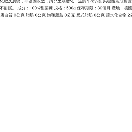
化肥及農藥，非基因改造，講究土壤活化，生態平衡的甜菜糖熬煮成糖漿
惜福促銷～植芮堂徘徊花潤澤護
甜膩。 成分：100%甜菜糖 規格：500g 保存期限：36個月 產地：德國 
手霜,打8折
 蛋白質 0公克 脂肪 0公克 飽和脂肪 0公克 反式脂肪 0公克 碳水化合物 2公
活動促銷 ~ 購買小森葡萄糖胺2
罐 送綜合水果穀片1罐
中元節促銷活動~熱浪島/阿瑪麵
系列 促銷95折
新品促銷~任選Vegan Joy爆米
花/可可脆脆系列3包特價$300元
促銷7折活動～菇王純天然香椿
辣椒醬240g
促銷7折活動～菇王純天然香菇
醬240g-全素
促銷 促銷活動～Edenvale系列
紅/白酒 第二件8折
促銷活動～喜樂之泉醬油系列買