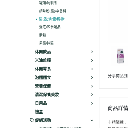
罐頭/醃製品
調味粉(醬)/辛香料
醬(香)油/鹽/糖/醋
湯底/即食湯品
素鬆
果醬/抹醬
休閒飲品
米油雜糧
休閒零食
分享商品到
泡麵麵食
營養保健
清潔保養美妝
日用品
商品詳
禮盒
促銷活動
非精製糖，