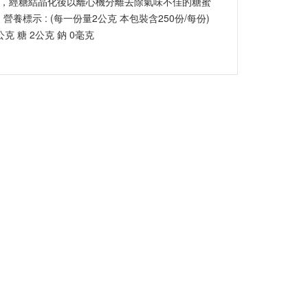
，經糖結晶化後以離心機分離去除氣味不佳的糖蜜
營養標示 : (每一份量2公克 本包裝含250份/每份)
克 糖 2公克 鈉 0毫克