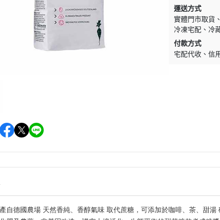
促銷促銷~植芮堂永夜曙光熬夜
運送方式
肌( 九花胜肽活顏精華液)50ml-全
實體門市取貨
素2瓶
冷凍宅配
冷
促銷促銷~手工太陽餅3入-全素
付款方式
宅配代收
信
購買2盒
促銷促銷~韓國巧秀拉麵1組2包
促銷促銷~悅意可可飲300g-全素
促銷價199效期20270212
促銷活動~植芮堂仿生膠原蛋白
富士雪櫻私密純淨靈芝粉(蔓越莓
風味)~全素買3盒送一盒$1990
促銷活動~購買味榮海太郎田舍
味海帶芽70g*2包贈送味榮米麴
味增1盒
情
促銷活動～阿米狗餅乾蘋果肉桂
產自德國農場 天然香純、香醇氣味 取代蔗糖，可添加於咖啡、茶、甜湯 碳中和
口味,打5折