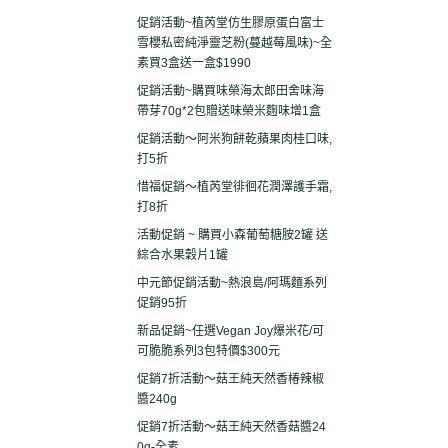
促銷活動~植芮堂仿生膠原蛋白富士
雪櫻私密純淨靈芝粉(蔓越莓風味)~全
素買3盒送一盒$1990
促銷活動~購買味榮海太郎田舍味海
帶芽70g*2包贈送味榮米麴味增1盒
促銷活動～阿米狗餅乾蘋果肉桂口味,
打5折
惜福促銷～植芮堂徘徊花潤澤護手霜,
打8折
活動促銷 ~ 購買小森葡萄糖胺2罐 送
綜合水果穀片1罐
中元節促銷活動~熱浪島/阿瑪麵系列
促銷95折
新品促銷~任選Vegan Joy爆米花/可
可脆脆系列3包特價$300元
促銷7折活動～菇王純天然香椿辣椒
醬240g
促銷7折活動～菇王純天然香菇醬24
0g-全素