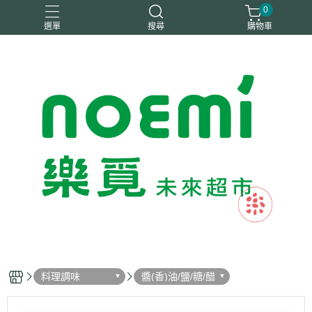
0
選單
搜尋
購物車
#惜福
惜福
梧宇
稑禎
自然思維
料理調味
醬(香)油/鹽/糖/醋