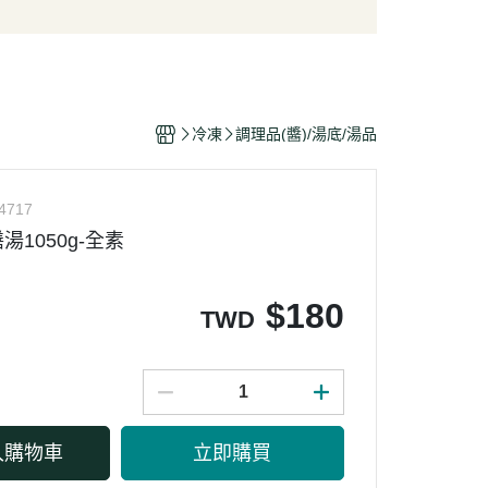
/酥脆點心
麵條/米粉/冬粉
營養品
/巧克力
義大利麵
嬰幼兒食品
片
泡麵/方便麵
乾/豆干/蒟蒻
拌飯/粥
冷凍
調理品(醬)/湯底/湯品
/堅果/果乾/蜜餞/海苔
4717
1050g-全素
$
180
TWD
入購物車
立即購買