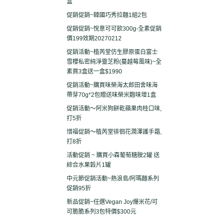
盒
促銷促銷~韓國巧秀拉麵1組2包
促銷促銷~悅意可可飲300g-全素促銷
價199效期20270212
促銷活動~植芮堂仿生膠原蛋白富士
雪櫻私密純淨靈芝粉(蔓越莓風味)~全
素買3盒送一盒$1990
促銷活動~購買味榮海太郎田舍味海
帶芽70g*2包贈送味榮米麴味增1盒
促銷活動～阿米狗餅乾蘋果肉桂口味,
打5折
惜福促銷～植芮堂徘徊花潤澤護手霜,
打8折
活動促銷 ~ 購買小森葡萄糖胺2罐 送
綜合水果穀片1罐
中元節促銷活動~熱浪島/阿瑪麵系列
促銷95折
新品促銷~任選Vegan Joy爆米花/可
可脆脆系列3包特價$300元