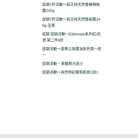
促銷7折活動～菇王純天然香椿辣椒
醬240g
促銷7折活動～菇王純天然香菇醬24
0g-全素
促銷 促銷活動～Edenvale系列紅/白
酒 第二件8折
促銷活動～喜樂之泉醬油系列買一送
一
促銷活動 ~ 泰麵買大送小
促銷活動～自然時記葡萄乾買1送1
關於
全部商品
付款方式說明
現金積
聯絡我們
訂單查詢
寄送方式說明
隱私
部落格
訂單相關說明
售後服務說明