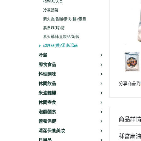
植物肉/天貝
冷凍蔬菜
素火腿/香腸/素肉(排)/素旦
素食炸(烤)物
素火鍋料/豆製品/蒟蒻
調理品(醬)/湯底/湯品
冷藏
即食食品
料理調味
休閒飲品
分享商品到
米油雜糧
休閒零食
泡麵麵食
商品詳
營養保健
清潔保養美妝
秝富麻油
日用品