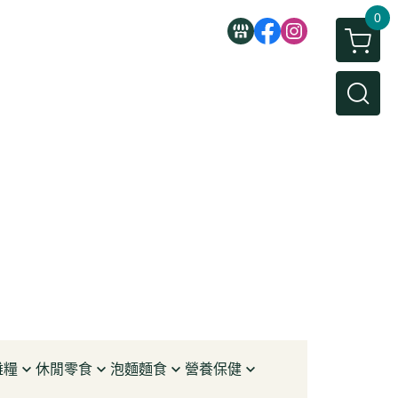
0
雜糧
休閒零食
泡麵麵食
營養保健