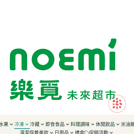
水果
冷凍
冷藏
即食食品
料理調味
休閒飲品
米油
清潔保養美妝
日用品
禮盒
促銷活動