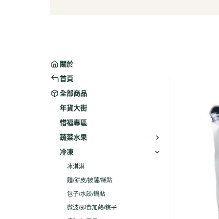
葉菜/生菜/根莖
冰淇
菇菌
麵/餅
水果
包子/
微波/
關於
植物
首頁
冷凍
全部商品
素火腿
年貨大街
素食炸
惜福專區
素火
蔬菜水果
調理品
冷凍
冰淇淋
麵/餅皮/披薩/糕點
包子/水餃/鍋貼
微波/即食加熱/粽子