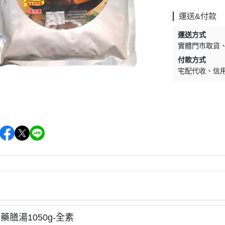
促銷促銷~植芮堂永夜曙光熬夜
肌( 九花胜肽活顏精華液)50ml-全
運送&付款
素2瓶
運送方式
促銷促銷~手工太陽餅3入-全素
實體門市取貨
購買2盒
付款方式
宅配代收
信
促銷促銷~韓國巧秀拉麵1組2包
促銷促銷~悅意可可飲300g-全素
促銷價199效期20270212
促銷活動~植芮堂仿生膠原蛋白
富士雪櫻私密純淨靈芝粉(蔓越莓
風味)~全素買3盒送一盒$1990
促銷活動~購買味榮海太郎田舍
味海帶芽70g*2包贈送味榮米麴
味增1盒
情
促銷活動～阿米狗餅乾蘋果肉桂
藥膳湯1050g-全素
口味,打5折