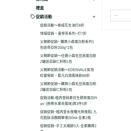
禮盒
促銷活動
促銷活動～振成花生油打8折
惜福促銷 ~ 曼寧茶系列~打7折
父親節促銷~ 購買小森蛋白粉系列1
包送奇亞籽200g*1包
父親節促銷～任選小森毛豆高蛋白飲
2罐送亞麻仁籽粉1包
父親節促銷活動～EDENVALE氣泡
紅葡萄飲，夏凡白酒風味飲88折
父親節促銷～購買小森毛豆高蛋白粉
2罐送亞麻仁籽粉1包
促銷活動-植芮堂純素仿生膠原蛋白Pl
us⁺ (熱帶水果茶風味)買3件5折
促銷促銷~植芮堂永夜曙光熬夜肌( 九
花胜肽活顏精華液)50ml-全素2瓶
促銷促銷~手工太陽餅3入-全素購買2