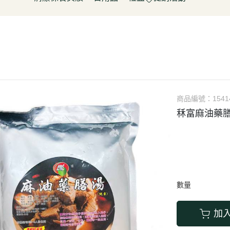
淋
豆製品/蒟蒻
泡菜/涼拌
調理包/咖哩
無酒精飲料
五穀雜糧
餅乾
清潔用品
容器具
促銷活動～振成花生油打8折
皮/披薩/糕點
優(格)酪乳/豆米漿
調理包
罐頭/醃製品
氣泡飲(水)
南北雜貨
糖果
保養品
居家清潔
惜福促銷 ~ 曼寧茶系列~打7折
水餃/鍋貼
純素奶油/起司/沙拉醬
麵包/包子/饅頭
調味粉(醬)/辛香料
沖調/穀麥片/茶/咖啡/可可
烘焙粉類
洋芋
彩妝品
寵物用品
父親節促銷~ 購買小森蛋白粉系
即食加熱/粽子
調理/湯品/即食加熱
抓餅/粽子/糕
醬(香)油/鹽/糖/醋
植物艿
食用油品
素肉
列1包送奇亞籽200g*1包
肉/天貝
茶飲品
水餃/餛飩/鍋貼
湯底/即食湯品
果汁/茶
零食
父親節促銷～任選小森毛豆高蛋
蔬菜
醃漬品
冷凍點心/湯圓
素鬆
養生飲品
白飲2罐送亞麻仁籽粉1包
商品編號：
1541
/香腸/素肉(排)/素旦
素香鬆
果醬/抹醬
秝富麻油藥膳湯
父親節促銷活動～EDENVALE
(烤)物
高湯/湯底
氣泡紅葡萄飲，夏凡白酒風味飲
鍋料/豆製品/蒟蒻
蒟蒻
88折
(醬)/湯底/湯品
父親節促銷～購買小森毛豆高蛋
白粉2罐送亞麻仁籽粉1包
數量
促銷活動-植芮堂純素仿生膠原蛋
白Plus⁺ (熱帶水果茶風味)買3件5
加
折