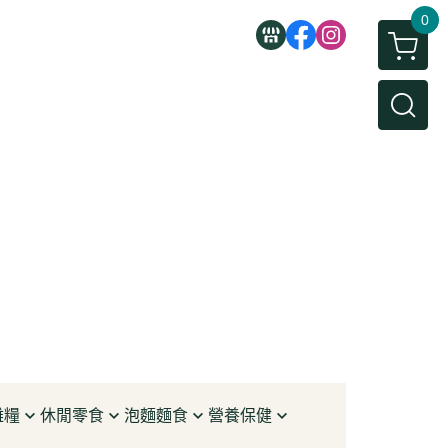
0
雜糧
休閒零食
泡麵麵食
營養保健