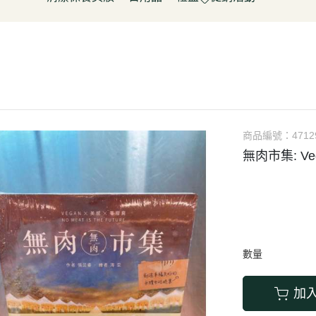
淋
豆製品/蒟蒻
泡菜/涼拌
調理包/咖哩
無酒精飲料
五穀雜糧
餅乾
清潔用品
容器具
促銷活動～振成花生油打8折
皮/披薩/糕點
優(格)酪乳/豆米漿
調理包
罐頭/醃製品
氣泡飲(水)
南北雜貨
糖果
保養品
居家清潔
惜福促銷 ~ 曼寧茶系列~打7折
水餃/鍋貼
純素奶油/起司/沙拉醬
麵包/包子/饅頭
調味粉(醬)/辛香料
沖調/穀麥片/茶/咖啡/可可
烘焙粉類
洋芋
彩妝品
寵物用品
父親節促銷~ 購買小森蛋白粉系
即食加熱/粽子
調理/湯品/即食加熱
抓餅/粽子/糕
醬(香)油/鹽/糖/醋
植物艿
食用油品
素肉
列1包送奇亞籽200g*1包
肉/天貝
茶飲品
水餃/餛飩/鍋貼
湯底/即食湯品
果汁/茶
零食
父親節促銷～任選小森毛豆高蛋
蔬菜
醃漬品
冷凍點心/湯圓
素鬆
養生飲品
白飲2罐送亞麻仁籽粉1包
商品編號：
4712
/香腸/素肉(排)/素旦
素香鬆
果醬/抹醬
無肉市集: V
父親節促銷活動～EDENVALE
(烤)物
高湯/湯底
氣泡紅葡萄飲，夏凡白酒風味飲
鍋料/豆製品/蒟蒻
蒟蒻
88折
(醬)/湯底/湯品
父親節促銷～購買小森毛豆高蛋
白粉2罐送亞麻仁籽粉1包
數量
促銷活動-植芮堂純素仿生膠原蛋
白Plus⁺ (熱帶水果茶風味)買3件5
加
折