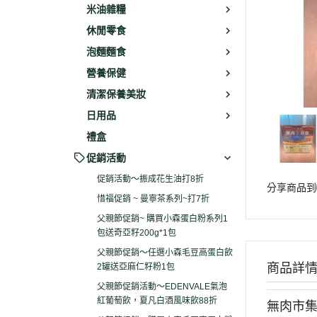
米油雜糧
休閒零食
泡麵麵食
營養保健
清潔保養美妝
日用品
禮盒
促銷活動
促銷活動～振成花生油打8折
分享商品到
惜福促銷 ~ 曼寧茶系列~打7折
父親節促銷~ 購買小森蛋白粉系列1
包送奇亞籽200g*1包
父親節促銷～任選小森毛豆高蛋白飲
商品詳
2罐送亞麻仁籽粉1包
父親節促銷活動～EDENVALE氣泡
紅葡萄飲，夏凡白酒風味飲88折
無肉市集: