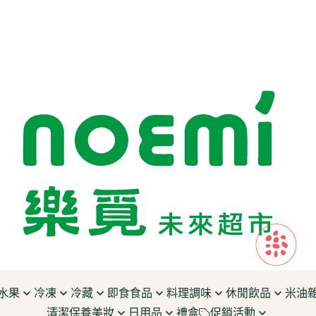
水果
冷凍
冷藏
即食食品
料理調味
休閒飲品
米油
清潔保養美妝
日用品
禮盒
促銷活動