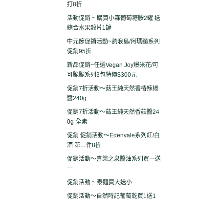
打8折
活動促銷 ~ 購買小森葡萄糖胺2罐 送
綜合水果穀片1罐
中元節促銷活動~熱浪島/阿瑪麵系列
促銷95折
新品促銷~任選Vegan Joy爆米花/可
可脆脆系列3包特價$300元
促銷7折活動～菇王純天然香椿辣椒
醬240g
促銷7折活動～菇王純天然香菇醬24
0g-全素
促銷 促銷活動～Edenvale系列紅/白
酒 第二件8折
促銷活動～喜樂之泉醬油系列買一送
一
促銷活動 ~ 泰麵買大送小
促銷活動～自然時記葡萄乾買1送1