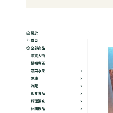
葉菜/生菜/根莖
冰淇
菇菌
麵/餅
水果
包子/
微波/
關於
植物
首頁
冷凍
全部商品
素火腿
年貨大街
素食炸
惜福專區
素火
蔬菜水果
調理品
冷凍
冷藏
即食食品
料理調味
休閒飲品