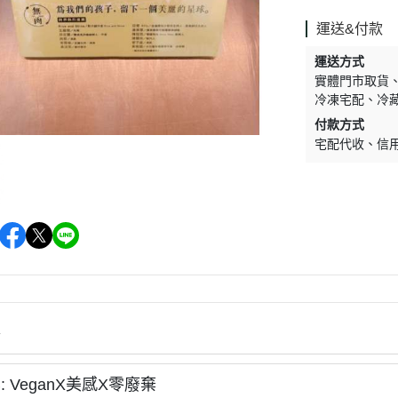
促銷促銷~植芮堂永夜曙光熬夜
肌( 九花胜肽活顏精華液)50ml-全
運送&付款
素2瓶
運送方式
促銷促銷~手工太陽餅3入-全素
實體門市取貨
冷凍宅配
冷
購買2盒
付款方式
促銷促銷~韓國巧秀拉麵1組2包
宅配代收
信
促銷促銷~悅意可可飲300g-全素
促銷價199效期20270212
促銷活動~植芮堂仿生膠原蛋白
富士雪櫻私密純淨靈芝粉(蔓越莓
風味)~全素買3盒送一盒$1990
促銷活動~購買味榮海太郎田舍
味海帶芽70g*2包贈送味榮米麴
味增1盒
情
促銷活動～阿米狗餅乾蘋果肉桂
 VeganX美感X零廢棄
口味,打5折